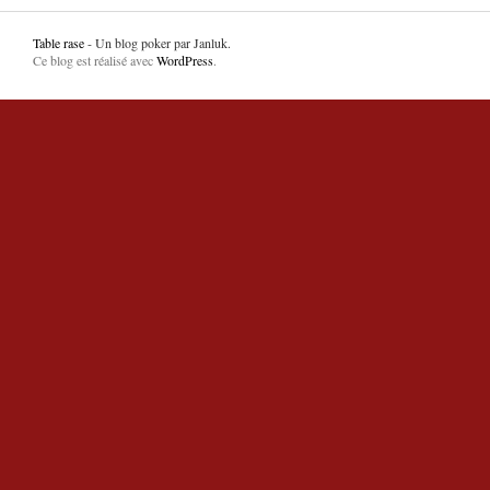
Table rase
- Un blog poker par Janluk.
Ce blog est réalisé avec
WordPress
.