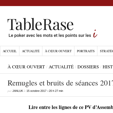
ACCUEIL
ACTUALITÉ
À CŒUR OUVERT
PORTRAITS
STRATÉ
À CŒUR OUVERT
/
ACTUALITÉ
/
DOSSIERS
/
HIST
Remugles et bruits de séances 20
par
le
•
JANLUK
15 octobre 2017
20 h 27 min
Lire entre les lignes de ce PV d’Assem