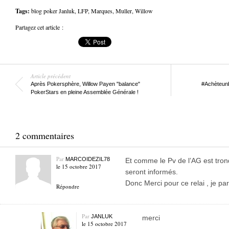
Tags:
blog poker Janluk
,
LFP
,
Marques
,
Muller
,
Willow
Partagez cet article :
Article précédent
Après Pokersphère, Willow Payen "balance"
#Achèteunb
PokerStars en pleine Assemblée Générale !
2 commentaires
Par
MARCOIDEZIL78
Et comme le Pv de l’AG est tr
le 15 octobre 2017
seront informés.
Donc Merci pour ce relai , je pa
Répondre
Par
JANLUK
merci
le 15 octobre 2017