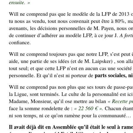
ensuite. »
Will ne comprend pas que le modèle de la LFP de 2013 
tu nous as vendu, tout nous convenait peut être à 80%, ma
avenants, les décisions personnelles de M. Payen, nous on
de continuer d’adhérer au modèle LFP, à ce jour J.
A fort
confiance.
Will ne comprend toujours pas que notre LFP, s’est peut ê
aide, une partie de ses idées (et de M. Laipsker) , son al
tout seul; et que cette LFP n’est en aucun cas une socié
parts sociales, n
personnelle. Et qu’il n’est ni porteur de
Will ne comprend pas non plus que ses tours de passe-pass
la Ligue, sont terminés. Le culte de la personnalité est i
Madame, Monsieur, qu’il ose mettre au bilan
« Recette p
face la somme rondelette de :
« 22 560 € ».
Chacun étant
ni son temps, ni ce qu’on ramène pour la communauté…
Il avait déjà dit en Assemblée qu’il était le seul à ra