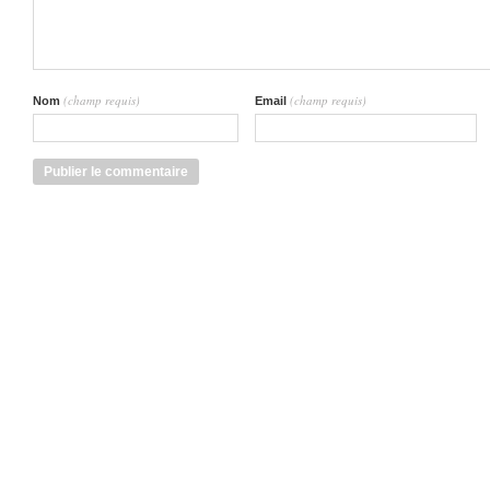
(champ requis)
(champ requis)
Nom
Email