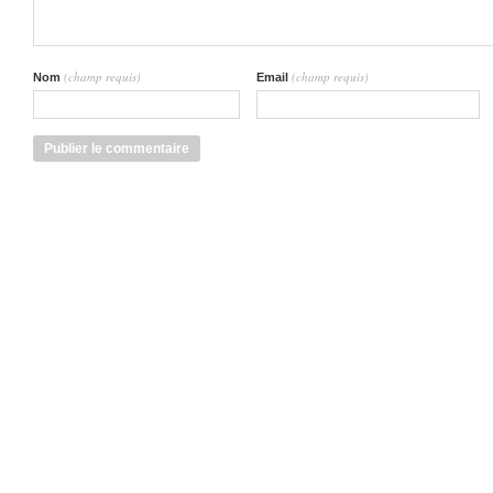
(champ requis)
(champ requis)
Nom
Email