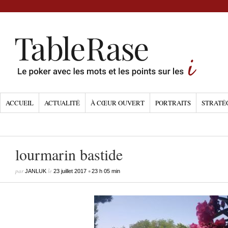
ACCUEIL
ACTUALITÉ
À CŒUR OUVERT
PORTRAITS
STRATÉ
lourmarin bastide
par
le
•
JANLUK
23 juillet 2017
23 h 05 min