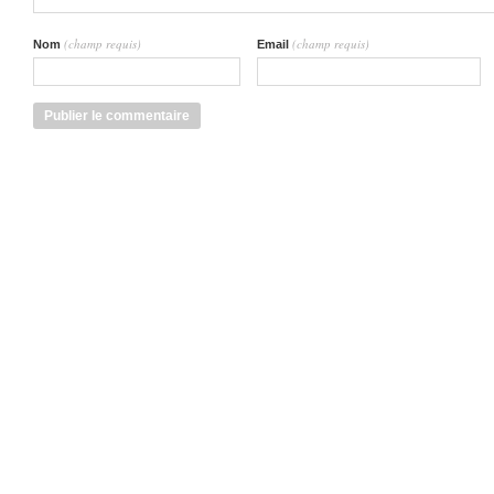
(champ requis)
(champ requis)
Nom
Email