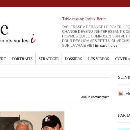
Table rase by Janluk Bertet
TABLERASE A DERANGE LE POKER. LEQ
CHANGE.DEVENU ININTERESSANT, CO
HOMMES QUI LE COMPOSENT. UN PETI
POUR DES HOMMES PETITS. OUVRONS
SUR LA VRAIE VIE !
En savoir plus
ERT
PORTRAITS
STRATÉGIE
DOSSIERS
LES VIDÉOS
COVERA
SUIVR
Fl
Aucun commentaire
PAR J