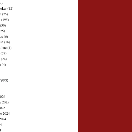
7)
poker
(12)
e
(75)
s
(195)
(30)
25)
os
(6)
ssé
(16)
 line
(1)
(57)
(24)
e
(4)
IVES
2026
e 2025
2025
e 2024
2024
24
4