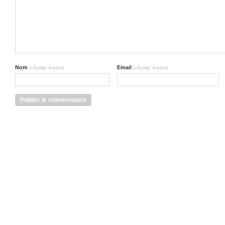
(champ requis)
(champ requis)
Nom
Email