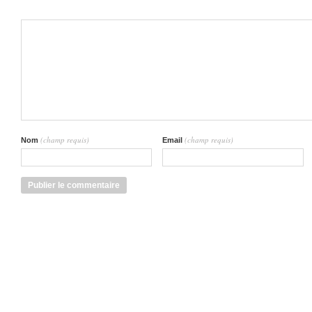
(champ requis)
(champ requis)
Nom
Email