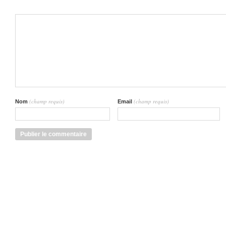
(champ requis)
(champ requis)
Nom
Email