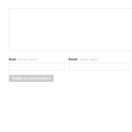
(champ requis)
(champ requis)
Nom
Email