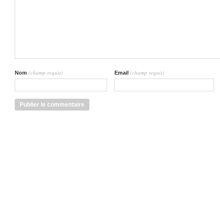
(champ requis)
(champ requis)
Nom
Email