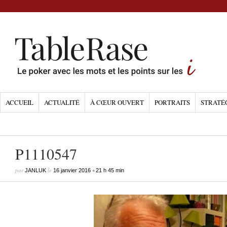
ACCUEIL
ACTUALITÉ
À CŒUR OUVERT
PORTRAITS
STRATÉ
P1110547
par
le
•
JANLUK
16 janvier 2016
21 h 45 min