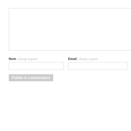
(champ requis)
(champ requis)
Nom
Email