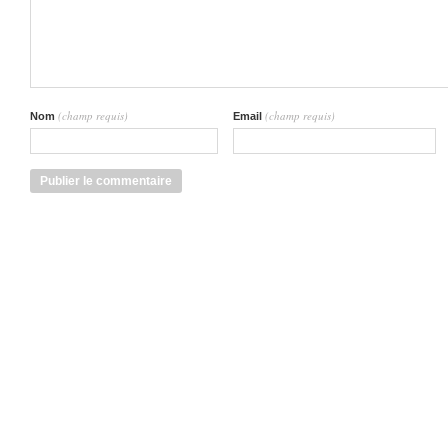
(champ requis)
(champ requis)
Nom
Email