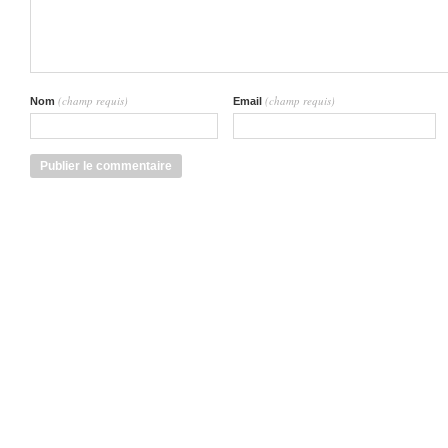
(champ requis)
(champ requis)
Nom
Email