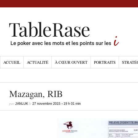
ACCUEIL
ACTUALITÉ
À CŒUR OUVERT
PORTRAITS
STRATÉ
Mazagan, RIB
par
le
•
JANLUK
27 novembre 2015
19 h 01 min