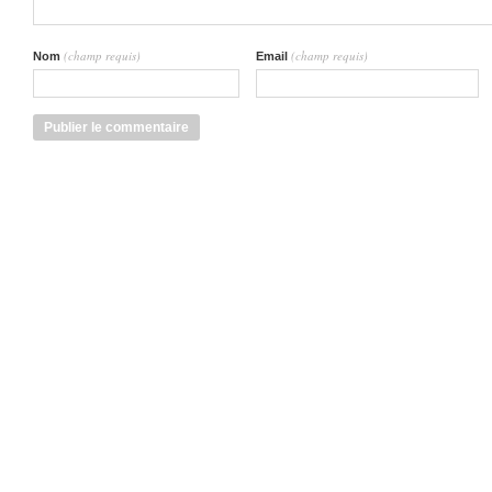
(champ requis)
(champ requis)
Nom
Email