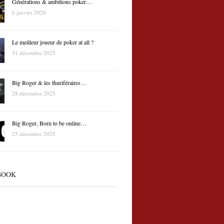
Générations & ambitions poker…
6 janvier 2026
Le meilleur joueur de poker at all ?
31 décembre 2025
Big Roger & les thuriféraires…
28 décembre 2025
Big Roger, Born to be online…
25 décembre 2025
BOOK