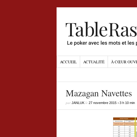
ACCUEIL
ACTUALITÉ
À CŒUR OUV
Mazagan Navettes
par
le
•
JANLUK
27 novembre 2015
3 h 10 min