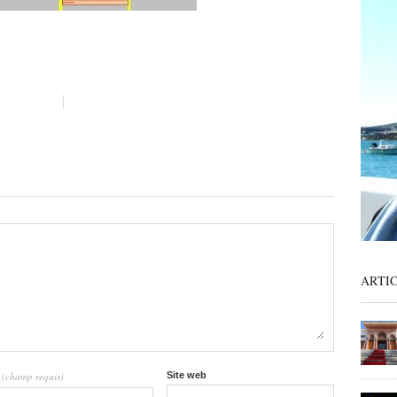
ARTI
(champ requis)
Site web
l