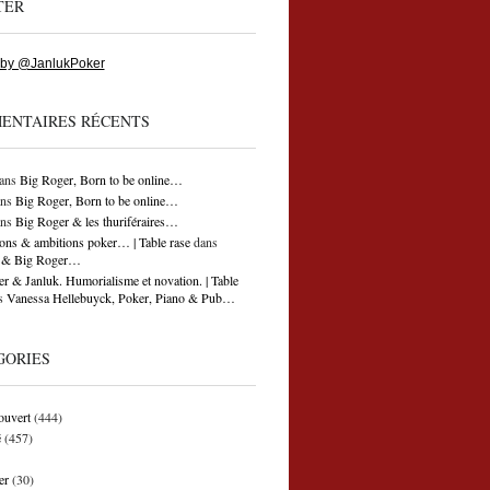
TER
 by @JanlukPoker
ENTAIRES RÉCENTS
ans
Big Roger, Born to be online…
ns
Big Roger, Born to be online…
ns
Big Roger & les thuriféraires…
ons & ambitions poker… | Table rase
dans
ti & Big Roger…
r & Janluk. Humorialisme et novation. | Table
s
Vanessa Hellebuyck, Poker, Piano & Pub…
GORIES
ouvert
(444)
é
(457)
er
(30)