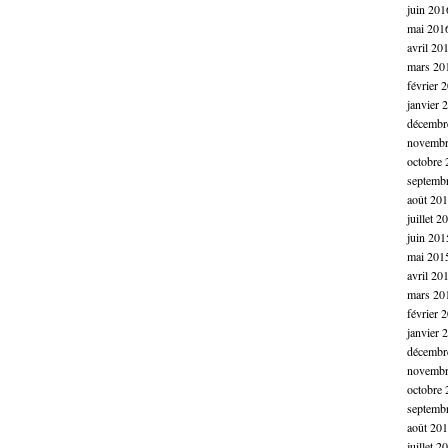
juin 201
mai 201
avril 20
mars 20
février 
janvier 
décembr
novembr
octobre 
septemb
août 20
juillet 2
juin 201
mai 201
avril 20
mars 20
février 
janvier 
décembr
novembr
octobre 
septemb
août 20
juillet 2