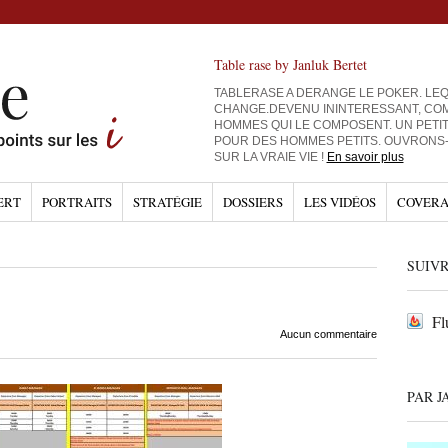
Table rase by Janluk Bertet
TABLERASE A DERANGE LE POKER. LEQ
CHANGE.DEVENU ININTERESSANT, CO
HOMMES QUI LE COMPOSENT. UN PETI
POUR DES HOMMES PETITS. OUVRONS
SUR LA VRAIE VIE !
En savoir plus
ERT
PORTRAITS
STRATÉGIE
DOSSIERS
LES VIDÉOS
COVERA
SUIVR
Fl
Aucun commentaire
PAR J