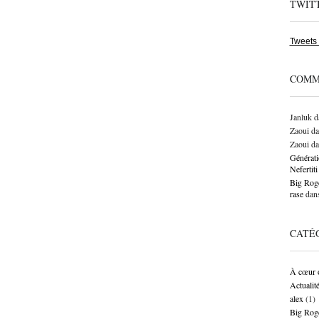
TWIT
Tweets
COMM
Janluk
d
Zaoui
da
Zaoui
da
Générati
Neferti
Big Roge
rase
dan
CATÉ
À cœur 
Actualit
alex
(1)
Big Rog