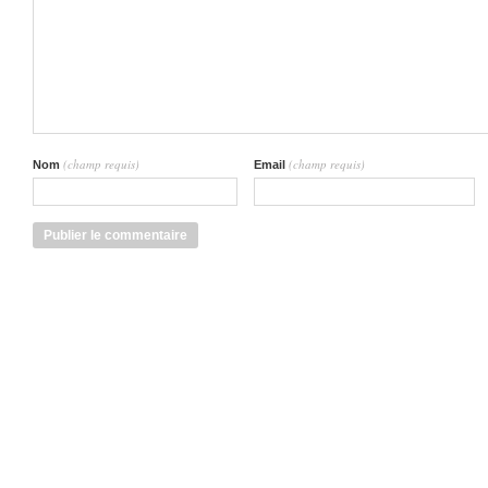
(champ requis)
(champ requis)
Nom
Email