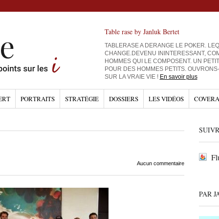
Table rase by Janluk Bertet
TABLERASE A DERANGE LE POKER. LEQ
CHANGE.DEVENU ININTERESSANT, CO
HOMMES QUI LE COMPOSENT. UN PETI
POUR DES HOMMES PETITS. OUVRONS
SUR LA VRAIE VIE !
En savoir plus
ERT
PORTRAITS
STRATÉGIE
DOSSIERS
LES VIDÉOS
COVERA
SUIVR
Fl
Aucun commentaire
PAR J