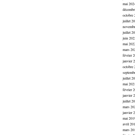
mai 202
décembr
octobre 
juillet 2
novembr
juillet 2
juin 202
mai 202
mars 20
février 
janvier 
octobre 
septemb
juillet 2
mai 202
février 
janvier 
juillet 2
mars 20
janvier 
mai 201
avril 20
mars 20