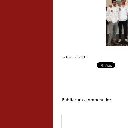
Partagez cet article :
Publier un commentaire