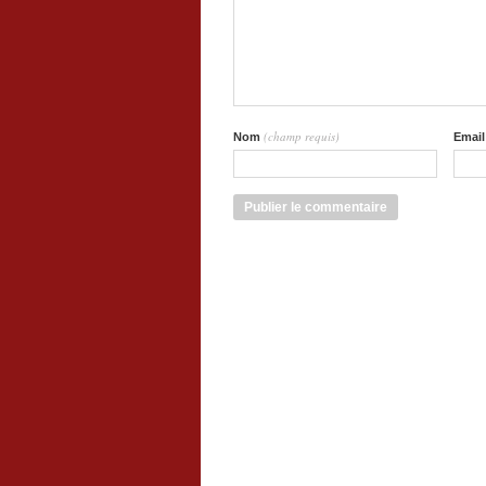
(champ requis)
Nom
Emai