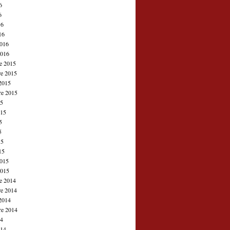
6
6
16
16
2016
2016
e 2015
e 2015
2015
re 2015
15
015
5
5
15
15
2015
2015
e 2014
e 2014
2014
re 2014
14
014