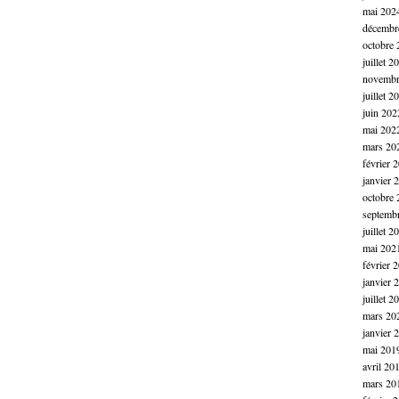
mai 202
décembr
octobre 
juillet 2
novembr
juillet 2
juin 202
mai 202
mars 20
février 
janvier 
octobre 
septemb
juillet 2
mai 202
février 
janvier 
juillet 2
mars 20
janvier 
mai 201
avril 20
mars 20