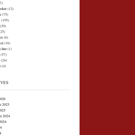
7)
poker
(12)
e
(75)
s
(195)
(30)
25)
os
(6)
ssé
(16)
 line
(1)
(57)
(24)
e
(4)
IVES
2026
e 2025
2025
e 2024
2024
24
4