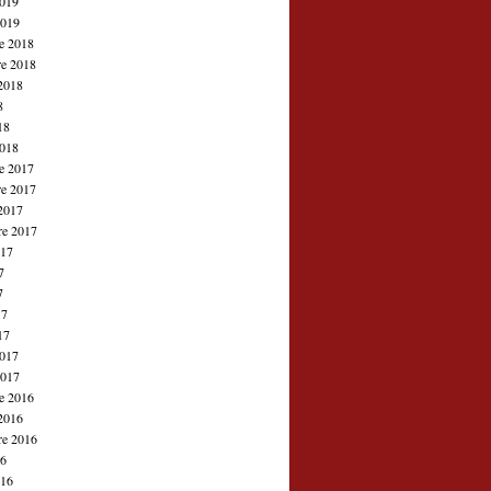
2019
2019
e 2018
e 2018
2018
8
18
2018
e 2017
e 2017
2017
re 2017
017
7
7
17
17
2017
2017
e 2016
2016
re 2016
16
016