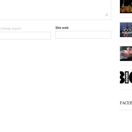
(champ requis)
Site web
l
FACE