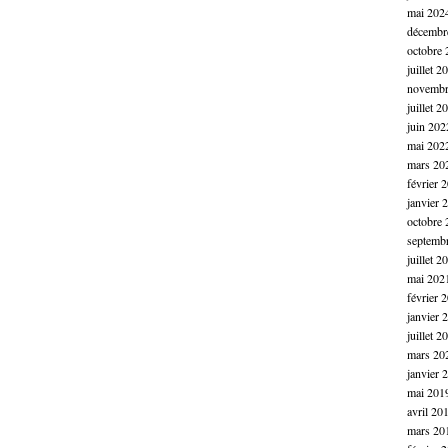
mai 202
décembr
octobre 
juillet 2
novembr
juillet 2
juin 202
mai 202
mars 20
février 
janvier 
octobre 
septemb
juillet 2
mai 202
février 
janvier 
juillet 2
mars 20
janvier 
mai 201
avril 20
mars 20