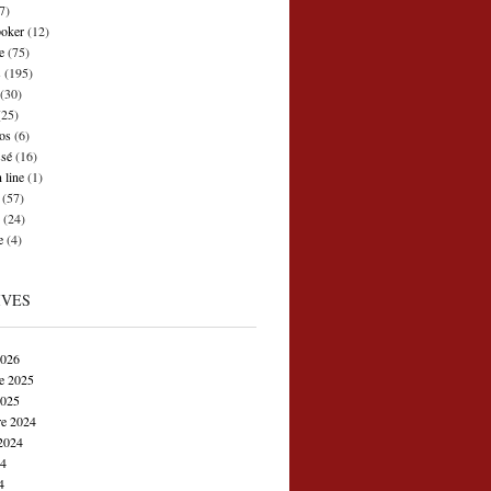
7)
poker
(12)
e
(75)
s
(195)
(30)
25)
os
(6)
ssé
(16)
 line
(1)
(57)
(24)
e
(4)
IVES
2026
e 2025
2025
e 2024
2024
24
4