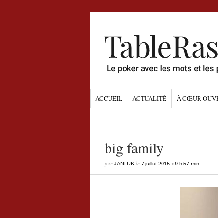
ACCUEIL
ACTUALITÉ
À CŒUR OUV
big family
par
le
•
JANLUK
7 juillet 2015
9 h 57 min