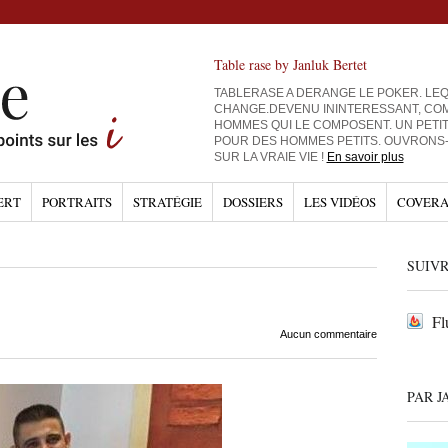
Table rase by Janluk Bertet
TABLERASE A DERANGE LE POKER. LEQ
CHANGE.DEVENU ININTERESSANT, CO
HOMMES QUI LE COMPOSENT. UN PETI
POUR DES HOMMES PETITS. OUVRONS
SUR LA VRAIE VIE !
En savoir plus
ERT
PORTRAITS
STRATÉGIE
DOSSIERS
LES VIDÉOS
COVERA
SUIVR
Fl
Aucun commentaire
PAR J