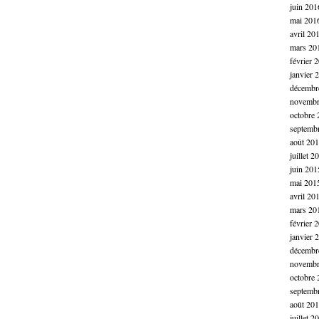
juin 201
mai 201
avril 20
mars 20
février 
janvier 
décembr
novembr
octobre 
septemb
août 20
juillet 2
juin 201
mai 201
avril 20
mars 20
février 
janvier 
décembr
novembr
octobre 
septemb
août 20
juillet 2