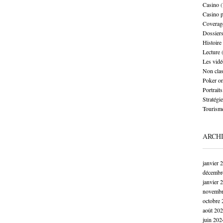
Casino
(
Casino 
Coverag
Dossier
Histoire
Lecture
(
Les vidé
Non cla
Poker on
Portraits
Stratégie
Tourism
ARCH
janvier 
décembr
janvier 
novembr
octobre 
août 20
juin 202