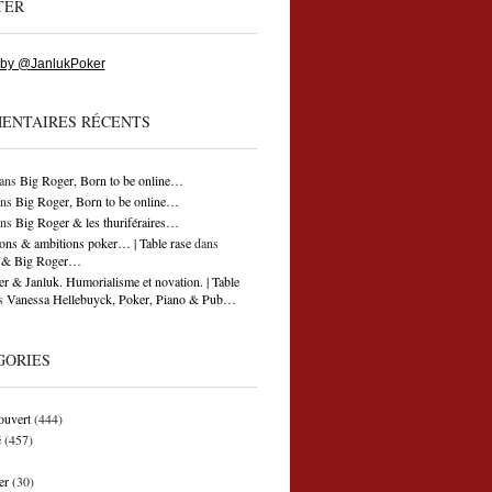
TER
 by @JanlukPoker
ENTAIRES RÉCENTS
ans
Big Roger, Born to be online…
ns
Big Roger, Born to be online…
ns
Big Roger & les thuriféraires…
ons & ambitions poker… | Table rase
dans
ti & Big Roger…
r & Janluk. Humorialisme et novation. | Table
s
Vanessa Hellebuyck, Poker, Piano & Pub…
GORIES
ouvert
(444)
é
(457)
er
(30)