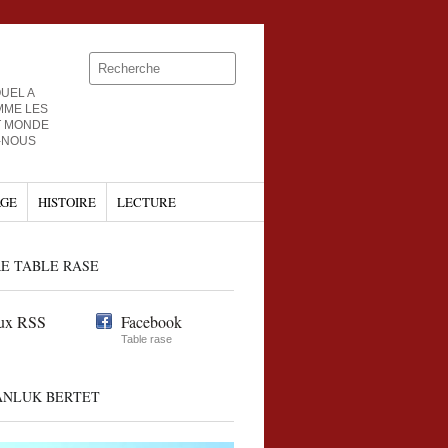
UEL A
MME LES
T MONDE
-NOUS
GE
HISTOIRE
LECTURE
E TABLE RASE
ux RSS
Facebook
Table rase
ANLUK BERTET