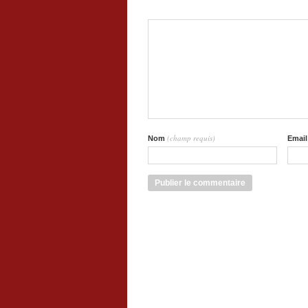
(champ requis)
Nom
Emai