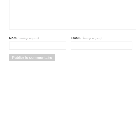
(champ requis)
(champ requis)
Nom
Email