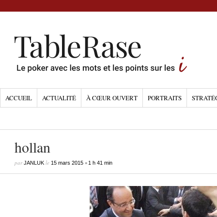
ACCUEIL
ACTUALITÉ
À CŒUR OUVERT
PORTRAITS
STRATÉ
hollan
par
le
•
JANLUK
15 mars 2015
1 h 41 min