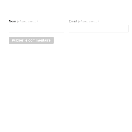
(champ requis)
(champ requis)
Nom
Email