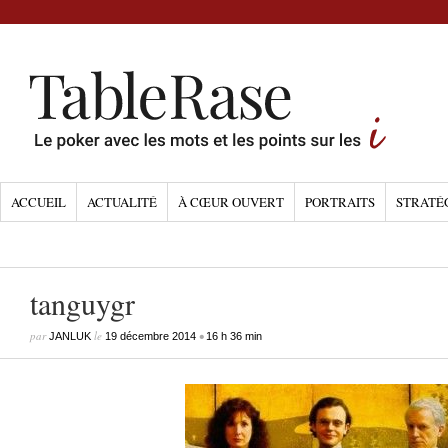
ACCUEIL
ACTUALITÉ
À CŒUR OUVERT
PORTRAITS
STRATÉ
tanguygr
par
le
•
JANLUK
19 décembre 2014
16 h 36 min