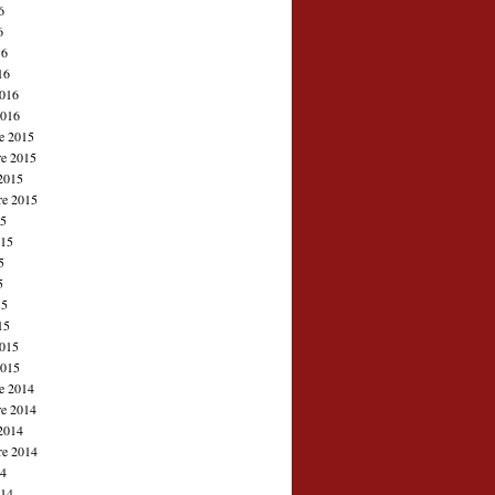
6
6
16
16
2016
2016
e 2015
e 2015
2015
re 2015
15
015
5
5
15
15
2015
2015
e 2014
e 2014
2014
re 2014
14
014