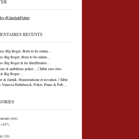
TER
 by @JanlukPoker
ENTAIRES RÉCENTS
ans
Big Roger, Born to be online…
ns
Big Roger, Born to be online…
ns
Big Roger & les thuriféraires…
ons & ambitions poker… | Table rase
dans
ti & Big Roger…
r & Janluk. Humorialisme et novation. | Table
s
Vanessa Hellebuyck, Poker, Piano & Pub…
GORIES
ouvert
(444)
é
(457)
er
(30)