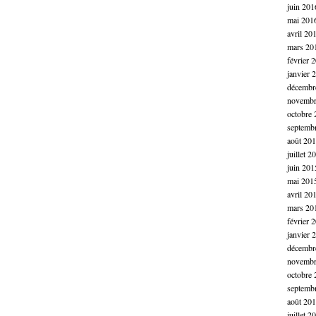
juin 201
mai 201
avril 20
mars 20
février 
janvier 
décembr
novembr
octobre 
septemb
août 20
juillet 2
juin 201
mai 201
avril 20
mars 20
février 
janvier 
décembr
novembr
octobre 
septemb
août 20
juillet 2