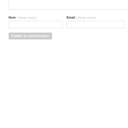
(champ requis)
(champ requis)
Nom
Email