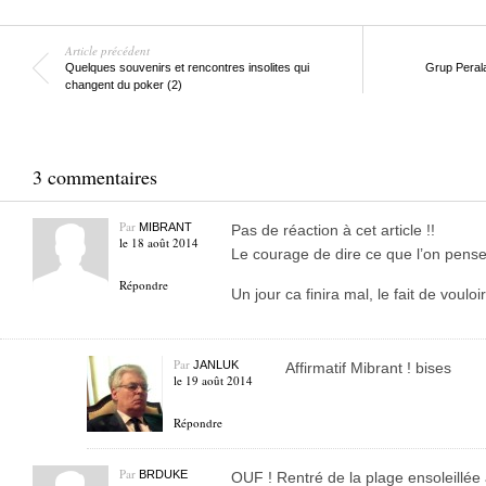
Article précédent
Quelques souvenirs et rencontres insolites qui
Grup Perala
changent du poker (2)
3 commentaires
Par
MIBRANT
Pas de réaction à cet article !!
le 18 août 2014
Le courage de dire ce que l’on pense
Répondre
Un jour ca finira mal, le fait de vouloi
Par
JANLUK
Affirmatif Mibrant ! bises
le 19 août 2014
Répondre
Par
BRDUKE
OUF ! Rentré de la plage ensoleillé