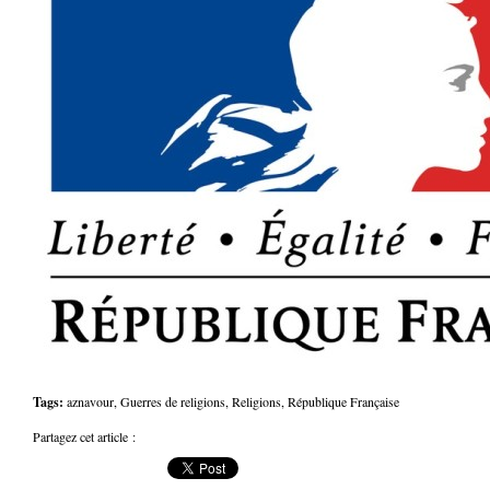
Tags:
aznavour
,
Guerres de religions
,
Religions
,
République Française
Partagez cet article :