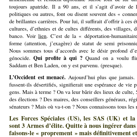
toujours apatride. Il a 90 ans, et il s’agit d’avoir 
politiques ou autres, font ou disent souvent des « conne
de brillantes carrières. Pour lui, il suffirait d’offrir à ces 
cultures, d’ethnies et de cultes différents, des villages, 
banco. Voir
lien
. C’est de la « déportation-humanitair
forme (attention, j’exagère) de statut de semi prisonnie
Nous sommes tous d’accords avec le désir profond d’en 
Qui profite à qui ?
génocide.
Quand on a voulu flin
Saddam et Ben Laden, on y est parvenu. (presque).
L’Occident est menacé.
Aujourd’hui plus que jamais. 
fussent-ils désertifiés, signifierait une espérance de vie
gens. Mais à terme ? On va leur bârir des lieux de culte, 5
des élections ? Des maires, des conseillers généraux, ré
sénateurs ? Mais où va-t-on ? Nous connaissons tous les 
Les Forces Spéciales (US), les SAS (UK) et la
sont 3 Armes d’élite. Quitte à nous ingérer dans 
faisons-le « proprement » mais définitivement et