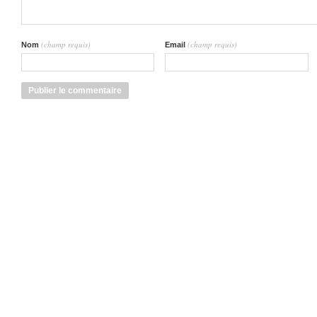
(champ requis)
(champ requis)
Nom
Email