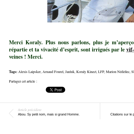
Merci Koraly. Plus nous parlons, plus je m’aperçoi
répartie et ta vivacité d’esprit, sont irrigués par le
vif
veines ! Merci.
Tags:
Alexis Laipsker
,
Arnaud Fourel
,
Janluk
,
Koraly Kinect
,
LFP
,
Marion Nédellec
,
S
Partagez cet article :
Article précédent
Abou. Sy petit nom, mais si grand Homme.
Citations sur le 