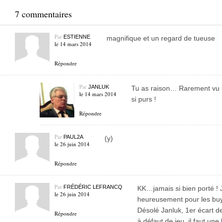
7 commentaires
Par
ESTIENNE
magnifique et un regard de tueuse
le 14 mars 2014
Répondre
Par
JANLUK
Tu as raison… Rarement vu u
le 14 mars 2014
si purs !
Répondre
Par
PAUL2A
(y)
le 26 juin 2014
Répondre
Par
FRÉDÉRIC LEFRANCQ
KK…jamais si bien porté ! 
le 26 juin 2014
heureusement pour les buy-i
Désolé Janluk, 1er écart de
Répondre
à défaut de jeu, il faut u