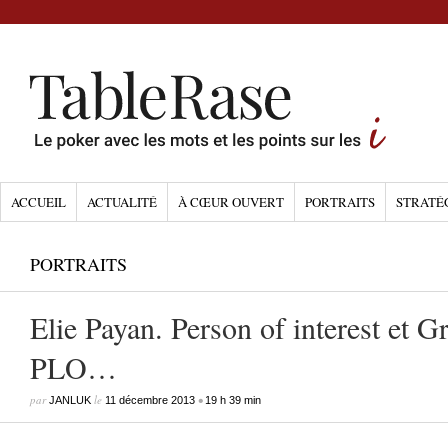
ACCUEIL
ACTUALITÉ
À CŒUR OUVERT
PORTRAITS
STRATÉ
PORTRAITS
Elie Payan. Person of interest et G
PLO…
par
le
•
JANLUK
11 décembre 2013
19 h 39 min