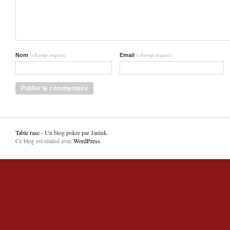
(champ requis)
(champ requis)
Nom
Email
Table rase
- Un blog poker par Janluk.
Ce blog est réalisé avec
WordPress
.