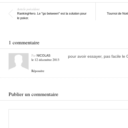
Article précédent
RankingHero. Le "go between" est la solution pour
Tournoi de Noë
le poker.
1 commentaire
Par
NICOLAS
pour avoir essayer, pas facile 
le 12 décembre 2013
Répondre
Publier un commentaire