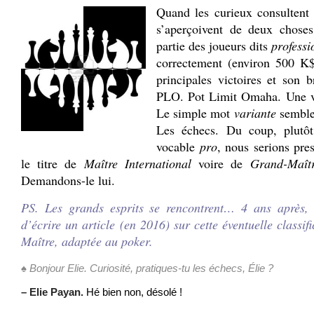
Quand les curieux consultent
s’aperçoivent de deux choses.
partie des joueurs dits
professi
correctement (environ 500 K$
principales victoires et son b
PLO. Pot Limit Omaha. Une v
Le simple mot
variante
semble 
Les échecs. Du coup, plutôt 
vocable
pro
, nous serions pres
le titre de
Maître International
voire de
Grand-Maît
Demandons-le lui.
PS. Les grands esprits se rencontrent… 4 ans après
d’écrire un article (en 2016) sur cette éventuelle classi
Maître, adaptée au poker.
♠
Bonjour Elie. Curiosité, pratiques-tu les échecs, Élie ?
– Elie Payan.
Hé bien non, désolé !