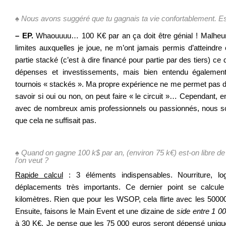
.
♠
Nous avons suggéré que tu gagnais ta vie confortablement. Es
– EP.
Whaouuuu… 100 K€ par an ça doit être génial ! Malheur
limites auxquelles je joue, ne m’ont jamais permis d’atteindre 
partie stacké (c’est à dire financé pour partie par des tiers) ce
dépenses et investissements, mais bien entendu également
tournois « stackés ». Ma propre expérience ne me permet pas d’
savoir si oui ou non, on peut faire « le circuit »… Cependant, 
avec de nombreux amis professionnels ou passionnés, nous s
que cela ne suffisait pas.
.
♠
Quand on gagne 100 k$ par an, (environ 75 k€) est-on libre de c
l’on veut ?
Rapide calcul
: 3 éléments indispensables. Nourriture, lo
déplacements très importants. Ce dernier point se calcule
kilomètres. Rien que pour les WSOP, cela flirte avec les 50000€
Ensuite, faisons le Main Event et une dizaine de
side entre 1 0
à 30 K€. Je pense que les 75 000 euros seront dépensé unique