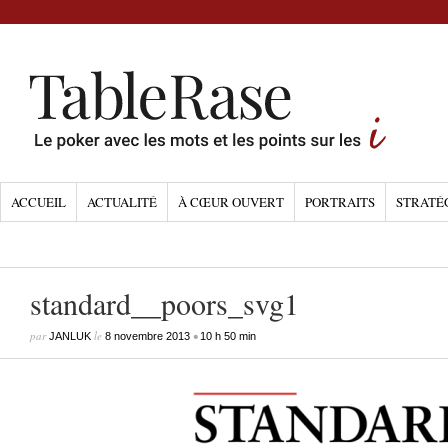
ACCUEIL
ACTUALITÉ
À CŒUR OUVERT
PORTRAITS
STRATÉ
standard__poors_svg1
par
le
•
JANLUK
8 novembre 2013
10 h 50 min