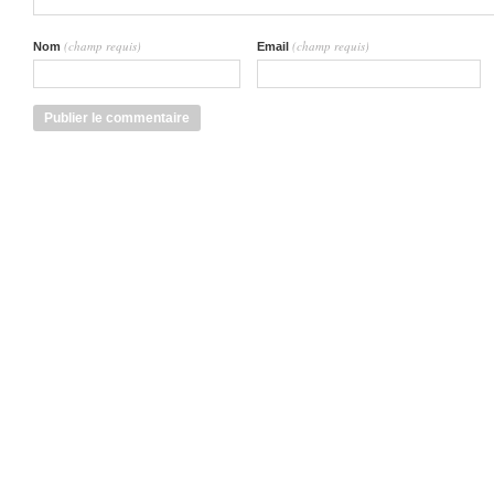
(champ requis)
(champ requis)
Nom
Email