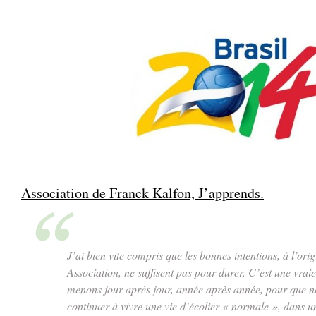
.
.
Association de Franck Kalfon, J’apprends.
.
J’ai bien vite compris que les bonnes intentions, à l’ori
Association, ne suffisent pas pour durer. C’est une vraie
menons jour après jour, année après année, pour que n
continuer à vivre une vie d’écolier « normale », dans 