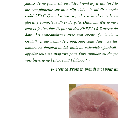
jaloux de ne pas avoir eu l’idée Wembley avant toi ! 
me complimente sur mon clip vidéo. Je lui dis : arrêt
coûté 250 €. Quand je vois son clip, je lui dis que le s
global y compris le diner de gala. Dans ma tête je me 
com et je t’en fais 10 par an des EFPT ! Là il arrive 
date. La concomitance avec son event.
Ça le dérang
Goliath. Il me demande ; pourquoi cette date ? Je lui
tombée en fonction de lui, mais du calendrier football. 
appeler tous tes sponsors pour faire annuler ou du m
vois bien, je ne l’ai pas fait Philippe ! »
(« c’est ça Prosper, prends moi pour 
.