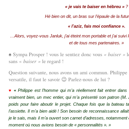
« je vais te baiser en hébreu »
?
Hé bien on dit, un bras sur l’épaule de la futur
« l’aziz, fais moi confiance ».
…Alors, voyez-vous Janluk, j’ai éteint mon portable et j’ai suivi
et de tous mes partenaires. »
♠ Sympa Prosper ! vous le sentiez donc vous
« baiser »
l
sans «
baiser »
le regard !
Question suivante, nous avons un ami commun. Philipp
versatile, il faut le savoir 😉 Parlez-nous de lui ?
♥
«
Philippe
est l’homme qui m’a réellement fait entrer dan
vraiment bien, un mec entier, qui m’a présenté son patron (M. A
poids pour faire aboutir le projet. Chaque fois que la bateau tang
l’assiette. Il m’a bien aidé ! Son besoin de reconnaissance allai
je le sais, mais il m’a ouvert son carnet d’adresses, notamment 
moment où nous avions besoin de « personnalités ». »