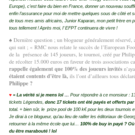
Europe), c’est faire du bien en France, donner un nouveau souffl
enfin l’assurance pour moi de mettre quelques sous de côté et s
de tous mes amis africains, Junior Kaparan, mon petit frère en p
tous tellement ! Après moi, l’ EFPT continuera de vivre !
♠ Dernière question ; un blogueur généralement réservé, a
qui suit ; « RMC nous relate le succès de l’European Foot
de la présence de 145 joueurs, le tournoi, créé par Phili
de récolter 15.000 euros en faveur de trois associations ca
rappelle également que 100% des joueurs invités
n’aya
étaient contents d’être là,
ils l’ont d’ailleurs tous déclar
Philippe ?
♥
«
La vérité si je mens lol
…
Pour répondre à ce monsieur : 13
tickets Légendes,
donc 17 tickets ont été payés et offerts p
total. + bien sûr, le prize pool de 100 k€ pour les deux tournois e
Je dirai à ce blogueur, qu’au lieu de railler les éditoriaux de Georg
retourner à la même école que lui…
100% de buy in payé ? Où a-
du être marabouté ! lol