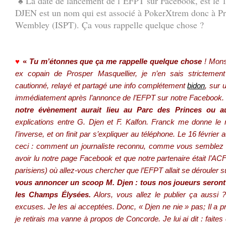
♠ La date de lancement de l’EFPT sur Facebook, est le 
DJEN est un nom qui est associé à PokerXtrem donc à Pr
Wembley (ISPT). Ça vous rappelle quelque chose ?
.
♥
«
Tu m’étonnes que ça me rappelle quelque chose
! Mons
ex copain de Prosper Masquellier, je n’en sais strictement r
cautionné, relayé et partagé une info complétement
bidon
, sur 
immédiatement après l’annonce de l’EFPT sur notre Facebook
notre évènement aurait lieu au Parc des Princes ou
explications entre G. Djen et F. Kalfon. Franck me donne l
l’inverse, et on finit par s’expliquer au téléphone. Le 16 février 
ceci : comment un journaliste reconnu, comme vous semblez l’
avoir lu notre page Facebook et que notre partenaire était l’AC
parisiens) où allez-vous chercher que l’EFPT allait se dérouler s
vous annoncer un scoop M. Djen : tous nos joueurs seron
les Champs Élysées.
Alors, vous allez le publier ça aussi
excuses. Je les ai acceptées. Donc, « Djen ne nie » pas; Il a pro
je retirais ma vanne à propos de Concorde. Je lui ai dit : faite