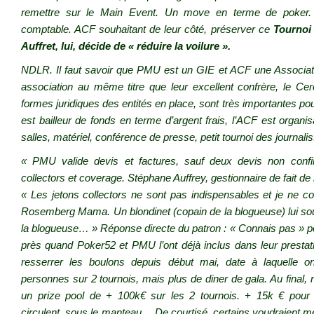
remettre sur le Main Event. Un move en terme de poker. U
comptable. ACF souhaitant de leur côté, préserver ce
Tournoi 
Auffret, lui, décide de « réduire la voilure ».
NDLR. Il faut savoir que PMU est un GIE et ACF une Associatio
association au même titre que leur excellent confrère, le Ce
formes juridiques des entités en place, sont très importantes pou
est bailleur de fonds en terme d’argent frais, l’ACF est organi
salles, matériel, conférence de presse, petit tournoi des journal
« PMU valide devis et factures, sauf deux devis non con
collectors et coverage. Stéphane Auffrey, gestionnaire de fait de l
« Les jetons collectors ne sont pas indispensables et je ne 
Rosemberg Mama. Un blondinet (copain de la blogueuse) lui souffle
la blogueuse… » Réponse directe du patron : « Connais pas » po
près quand Poker52 et PMU l’ont déjà inclus dans leur presta
resserrer les boulons depuis début mai, date à laquelle 
personnes sur 2 tournois, mais plus de diner de gala. Au final,
un prize pool de + 100k€ sur les 2 tournois. + 15k € pour 
circulent, sous le manteau… De courtisé, certains voudraient me