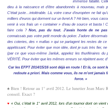
immense fatalité. Cel
dieu à la naissance et d’être abandonnés à nouveau, mais p
C’était juste…intolérable. Là, votre cœur d’européen ne fait q
milliers d’euros qui dorment sur un livret A ? Hé bien, vous cass
venir à vos frais un « container » d’eau de source et basta ! C
faire cela ?
Non, pas du tout. J’avais honte de ne pas 
connaissais pas votre petit monde du poker. J’adore désormais ce
des coteries, des « mafias » qui se partagent les restes de ce 
appétissant. Pour éviter que mon idée, dont je suis très fier, ne
(par ce que vous-même Janluk, appelez les thuriféraires du 
VÉRITÉ. Pour éviter que les mêmes erreurs se répètent avec d’a
Car les EFPT 2014/15/16 sont déjà en route ! Et là, ce sont 
redoute a priori. Mais comme vous, ils ne m’ont jamais fait
force. »
♠ Bien ! Retour au 1° avril 2012. Le lunetier Jean Marc
conseil. Exact ?
♥
«
Oui, c’était le 1° avril 2012, lors d’un tournoi dont on vient 