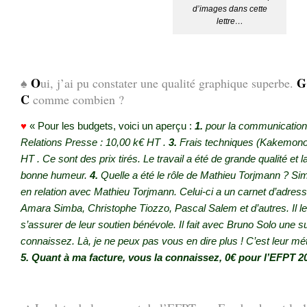
d’images dans cette
lettre…
.
♠
O
G
ui, j’ai pu constater une qualité graphique superbe.
C
comme combien ?
♥
« Pour les budgets, voici un aperçu :
1.
pour la communication
Relations Presse : 10,00 k€ HT .
3.
Frais techniques (Kakemono
HT .
Ce sont des prix tirés. Le travail a été de grande qualité et 
bonne humeur.
4.
Quelle a été le rôle de Mathieu Torjmann ? Si
en relation avec Mathieu Torjmann. Celui-ci a un carnet d’adress
Amara Simba, Christophe Tiozzo, Pascal Salem et d’autres. Il le
s’assurer de leur soutien bénévole. Il fait avec Bruno Solo une 
connaissez. Là, je ne peux pas vous en dire plus ! C’est leur métier, 
5. Quant à ma facture, vous la connaissez, 0€ pour l’EFPT 2
.