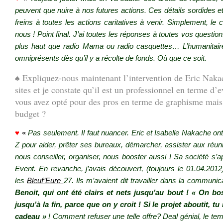
peuvent que nuire à nos futures actions. Ces détails sordides 
freins à toutes les actions caritatives à venir.
Simplement, le c
nous ! Point final. J’ai toutes les réponses à toutes vos question
plus haut que radio Mama ou radio casquettes… L’humanitaire 
omniprésents dès qu’il y a récolte de fonds. Où que ce soit.
♠ Expliquez-nous maintenant l’intervention de Eric Nakac
sites et je constate qu’il est un professionnel en terme d
vous avez opté pour des pros en terme de graphisme mai
budget ?
♥
«
Pas seulement. Il faut nuancer. Eric et Isabelle Nakache ont
Z pour aider, prêter ses bureaux, démarcher, assister aux réu
nous conseiller, organiser, nous booster aussi ! Sa société s’ap
Event. En revanche, j’avais découvert, (toujours le 01.04.20
les
Bleuf’Eure
27. Ils m’avaient dit travailler dans la communi
Benoit, qui ont été clairs et nets jusqu’au bout ! « On b
jusqu’à la fin, parce que on y croit ! Si le projet aboutit, t
cadeau »
! Comment refuser une telle offre? Deal génial, le tem