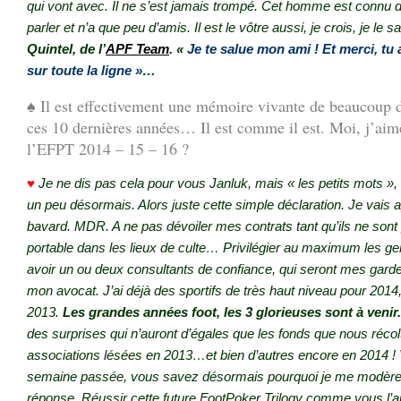
qui vont avec. Il ne s’est jamais trompé. Cet homme est connu d
parler et n’a que peu d’amis. Il est le vôtre aussi, je crois, je le s
Quintel, de l’
APF Team
.
«
Je te salue mon ami ! Et merci, tu
sur toute la ligne »…
♠ Il est effectivement une mémoire vivante de beaucoup 
ces 10 dernières années… Il est comme il est. Moi, j’aim
l’EFPT 2014 – 15 – 16 ?
♥
Je ne dis pas cela pour vous Janluk, mais « les petits mots »,
un peu désormais. Alors juste cette simple déclaration. Je vais 
bavard. MDR. A ne pas dévoiler mes contrats tant qu’ils ne sont
portable dans les lieux de culte… Privilégier au maximum les gen
avoir un ou deux consultants de confiance, qui seront mes gard
mon avocat. J’ai déjà des sportifs de très haut niveau pour 201
2013.
Les grandes années foot, les 3 glorieuses sont à venir
des surprises qui n’auront d’égales que les fonds que nous réc
associations lésées en 2013…et bien d’autres encore en 2014 !
semaine passée, vous savez désormais pourquoi je me modère,
réponse. Réussir cette future FootPoker Trilogy comme vous l’a