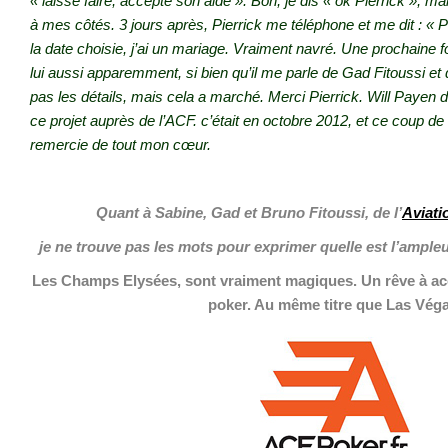
« laisse faire, accepte son aide ». Bon, je dis « ok Pierrick », ma
à mes côtés. 3 jours après, Pierrick me téléphone et me dit : « P
la date choisie, j’ai un mariage. Vraiment navré. Une prochaine 
lui aussi apparemment, si bien qu’il me parle de Gad Fitoussi et
pas les détails, mais cela a marché. Merci Pierrick. Will Payen d
ce projet auprès de l’ACF. c’était en octobre 2012, et ce coup de 
remercie de tout mon cœur.
.
Quant à Sabine, Gad et Bruno Fitoussi, de l’
Aviati
je ne trouve pas les mots pour exprimer quelle est l’amp
Les Champs Elysées, sont vraiment magiques. Un rêve à ac
poker. Au même titre que Las Véga