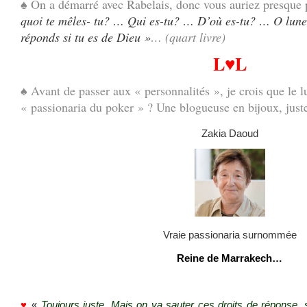
♠
On a démarré avec Rabelais, donc vous auriez presque
quoi te mêles- tu? … Qui es-tu? … D’où es-tu? … O luneti
réponds si tu es de Dieu »
… (quart livre)
L♥L
♠ Avant de passer aux « personnalités », je crois que le l
« passionaria du poker » ? Une blogueuse en bijoux, just
Zakia Daoud
Vraie passionaria surnommée
Reine de Marrakech…
♥
«
Toujours juste. Mais on va sauter ces droits de réponse, s