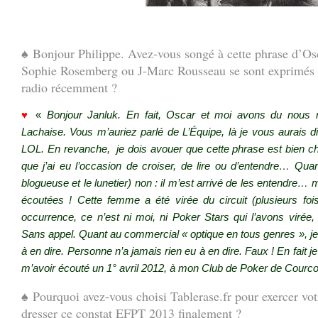
.
♠
Bonjour Philippe. Avez-vous songé à cette phrase d’O
Sophie Rosemberg ou J-Marc Rousseau se sont exprimés 
radio récemment ?
♥
«
Bonjour Janluk. En fait, Oscar et moi avons du nous r
Lachaise. Vous m’auriez parlé de L’Équipe, là je vous aurais di
LOL. En revanche, je dois avouer que cette phrase est bien c
que j’ai eu l’occasion de croiser, de lire ou d’entendre… Qu
blogueuse et le lunetier) non : il m’est arrivé de les entendre… 
écoutées ! Cette femme a été virée du circuit (plusieurs foi
occurrence, ce n’est ni moi, ni Poker Stars qui l’avons virée,
Sans appel.
Quant au commercial « optique en tous genres », je n’a
à en dire. Personne n’a jamais rien eu à en dire. Faux ! En fait 
m’avoir écouté un 1° avril 2012, à mon Club de Poker de Courc
♠
Pourquoi avez-vous choisi Tablerase.fr pour exercer vot
dresser ce constat EFPT 2013 finalement ?