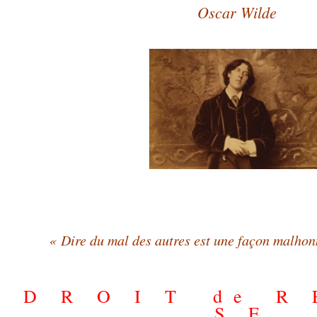
Oscar Wilde
.
« Dire du mal des autres est une façon malhonnê
.
D R O I T d e R
S E