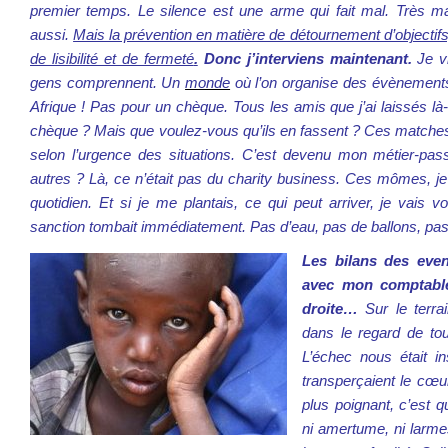
premier temps. Le silence est une arme qui fait mal. Très ma
aussi.
Mais la prévention en matière de détournement d’objectifs, d
de lisibilité et de fermeté
.
Donc j’interviens maintenant.
Je v
gens comprennent. Un
monde
où l’on organise des évènements c
Afrique ! Pas pour un chèque. Tous les amis que j’ai laissés là
chèque ? Mais que voulez-vous qu’ils en fassent ? Ces matches
selon l’urgence des situations. C’est devenu mon métier-pass
autres ? Là, ce n’était pas du charity business. Ces mômes, je
quotidien. Et si je me plantais, ce qui peut arriver, je vais v
sanction tombait immédiatement. P
as d’eau, pas de ballons, pa
Les bilans des even
avec mon comptable
droite…
Sur le terrai
dans
le regard de to
L’échec nous était i
transperçaient le cœur
plus poignant, c’est q
ni amertume, ni larme