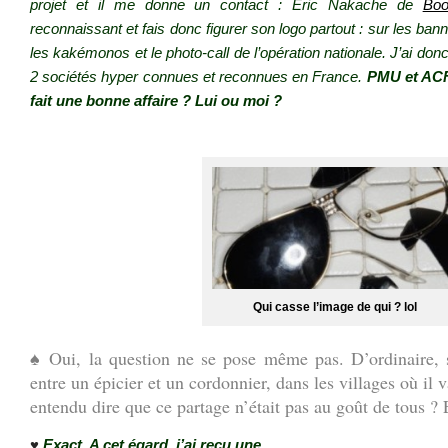
projet et il me donne un contact : Eric Nakache de
Boo
reconnaissant et fais donc figurer son logo partout : sur les banni
les kakémonos et le photo-call de l’opération nationale. J’ai d
2 sociétés hyper connues et reconnues en France.
PMU et A
fait une bonne affaire ? Lui ou moi ?
.
Qui casse l’image de qui ? lol
♠ Oui, la question ne se pose même pas. D’ordinaire, 
entre un épicier et un cordonnier, dans les villages où il 
entendu dire que ce partage n’était pas au goût de tous ? 
♥
Exact. A cet égard, j’ai reçu une…