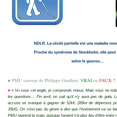
.
.
.
NDLR. La cécité partielle est une maladie no
Proche du syndrome de Stockholm, elle peut ê
selon le gourou…
.
♠ PMU sauveur de Philippe Gauthier,
VRAI
ou
FAUX ?
♥
«
Vu sous cet angle, je comprends mieux. Mais vous ne mâ
les questions… Fin avril, on sait qu’il n’y aura pas de gala.
accuse un manque à gagner de 52k€. (85ke de dépenses pou
35k€). On n’est pas du genre à dire que l’évènement va se faire
PMU reprend la main, puisque l’argent n’a plus lieu d’être entr