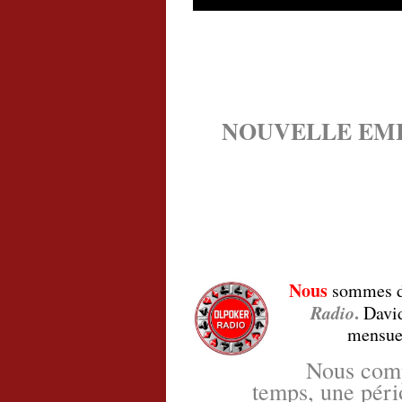
.
NOUVELLE EMI
.
.
Nous
sommes dé
Radio
.
David
mensue
Nous comp
temps, une péri