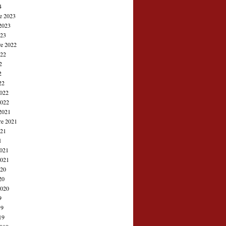
4
e 2023
2023
023
e 2022
022
2
2
22
2022
2022
2021
re 2021
021
1
2021
2021
020
20
2020
9
19
19