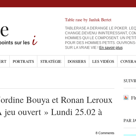
Table rase by Janluk Bertet
TABLERASE A DERANGE LE POKER. LEQ
CHANGE.DEVENU ININTERESSANT, CO
HOMMES QUI LE COMPOSENT. UN PETI
POUR DES HOMMES PETITS. OUVRONS
SUR LA VRAIE VIE !
En savoir plus
ERT
PORTRAITS
STRATÉGIE
DOSSIERS
LES VIDÉOS
COVERA
SUIVR
Nordine Bouya et Ronan Leroux
Fl
A jeu ouvert » Lundi 25.02 à
PAR J
8 Comments