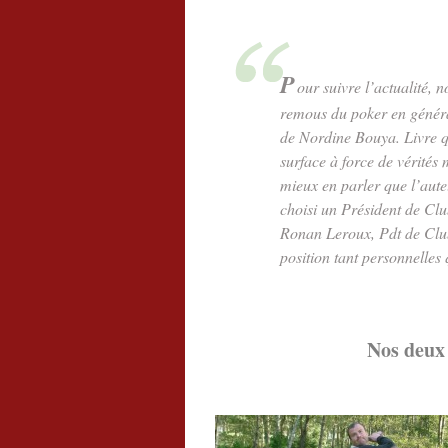
.
P
our suivre l’actualité, 
remous du poker en généra
de Nordine Bouya. Livre qu
surface à force de vérités
mieux en parler que l’aut
choisi un Président de Clu
Ronan Leroux, Pdt de Club
position tant personnelles 
.
Nos deux