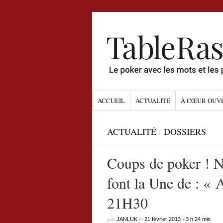
ACCUEIL
ACTUALITÉ
À CŒUR OUV
ACTUALITÉ
/
DOSSIERS
Coups de poker ! 
font la Une de : « 
21H30
par
le
•
JANLUK
21 février 2013
3 h 24 min