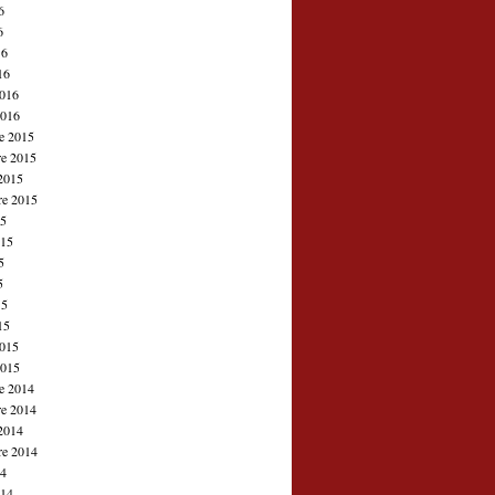
6
6
16
16
2016
2016
e 2015
e 2015
2015
re 2015
15
015
5
5
15
15
2015
2015
e 2014
e 2014
2014
re 2014
14
014