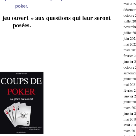
mai 202
poker.
décembr
octobre 
 jeu ouvert » aux questions qui leur seront
juillet 2
posées.
novembr
juillet 2
juin 202
mai 202
mars 20
février 
janvier 
octobre 
septemb
juillet 2
mai 202
février 
janvier 
juillet 2
mars 20
janvier 
mai 201
avril 20
mars 20