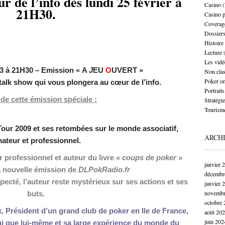
ur de l’info
dès
lundi 25 février à
Casino
(
21H30.
Casino 
Coverag
Dossier
Histoire
Lecture
(
Les vidé
13 à 21H30 – Emission « A
J
EU
O
UVERT »
Non cla
Poker on
alk show qui vous plongera au cœur de l’info.
Portraits
de cette émission spéciale :
Stratégie
Tourism
.
Tour 2009 et ses retombées sur le monde associatif,
ARCH
ateur et professionnel.
 professionnel et auteur du livre
« coups de poker »
janvier 
la nouvelle émission de
DLPokRadio.fr
décembr
specté, l’auteur reste mystérieux sur ses actions et ses
janvier 
novembr
buts.
octobre 
x, Président d’un grand club de poker en Ile de France,
août 20
juin 202
ui que lui-même et sa large expérience du monde du