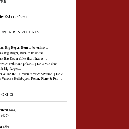
TER
 by @JanlukPoker
ENTAIRES RÉCENTS
ans
Big Roger, Born to be online…
ns
Big Roger, Born to be online…
ns
Big Roger & les thuriféraires…
ons & ambitions poker… | Table rase
dans
ti & Big Roger…
r & Janluk. Humorialisme et novation. | Table
s
Vanessa Hellebuyck, Poker, Piano & Pub…
GORIES
ouvert
(444)
é
(457)
er
(30)