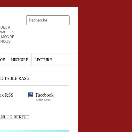
UEL A
MME LES
T MONDE
-NOUS
GE
HISTOIRE
LECTURE
E TABLE RASE
ux RSS
Facebook
Table rase
ANLUK BERTET