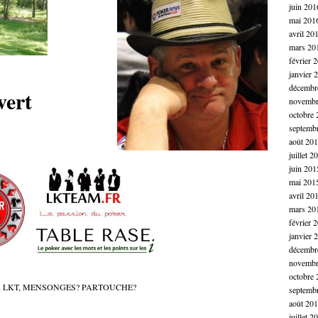
juin 201
mai 201
.
avril 20
.
mars 20
février 
.
janvier 
décembr
vert
novembr
octobre 
septemb
août 20
juillet 2
juin 201
mai 201
avril 20
mars 20
février 
janvier 
décembr
novembr
octobre 
,
LKT
,
MENSONGES? PARTOUCHE?
septemb
août 20
juillet 2