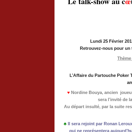
Le talk-show au c
œ
.
Lundi 25 Février 20
Retrouvez-nous pour un t
Thème 
L’Affaire du Partouche Poker 
am
♥
Nordine Bouya, ancien joueur
sera l’invité de 
Au départ insulté, par la suite re
♣
Il sera rejoint par Ronan Lerou
qui ne représentera aujourd’h