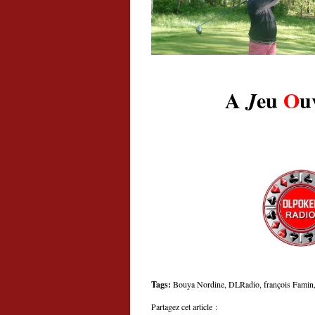
A
eu
O
u
J
Tags:
Bouya Nordine
,
DLRadio
,
françois Famin
Partagez cet article :