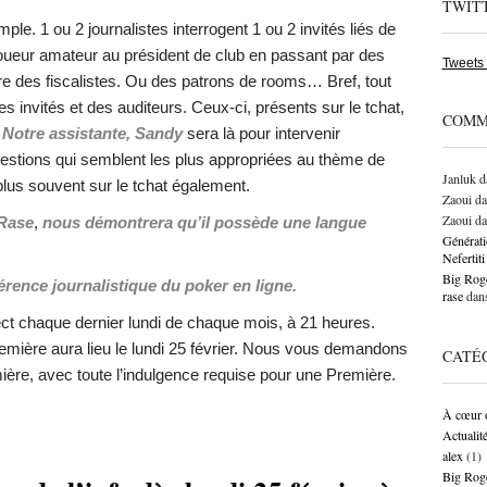
TWIT
ple. 1 ou 2 journalistes interrogent 1 ou 2 invités liés de
oueur amateur au président de club en passant par des
Tweets
re des fiscalistes. Ou des patrons de rooms… Bref, tout
es invités et des auditeurs. Ceux-ci, présents sur le tchat,
COMM
.
Notre assistante, Sandy
sera là pour intervenir
estions qui semblent les plus appropriées au thème de
Janluk
d
 plus souvent sur le tchat également.
Zaoui
da
Zaoui
da
 Rase
,
nous démontrera qu’il possède une langue
Générati
Neferti
Big Roge
rence journalistique du poker en ligne.
rase
dan
ect chaque dernier lundi de chaque mois, à 21 heures.
remière aura lieu le lundi 25 février. Nous vous demandons
CATÉ
mière, avec toute l’indulgence requise pour une Première.
À cœur 
Actualit
alex
(1)
Big Rog