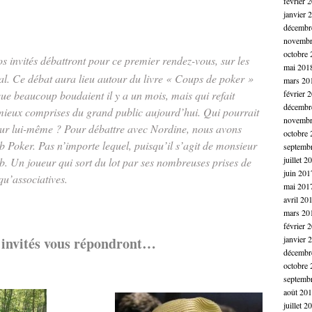
février 
janvier 
décembr
novembr
octobre 
nos invités débattront pour ce premier rendez-vous, sur les
mai 201
l. Ce débat aura lieu autour du livre « Coups de poker »
mars 20
e beaucoup boudaient il y a un mois, mais qui refait
février 
décembr
 mieux comprises du grand public aujourd’hui. Qui pourrait
novembr
eur lui-même ? Pour débattre avec Nordine, nous avons
octobre 
b Poker. Pas n’importe lequel, puisqu’il s’agit de monsieur
septemb
juillet 2
. Un joueur qui sort du lot par ses nombreuses prises de
juin 201
qu’associatives.
mai 201
avril 20
mars 20
février 
 invités vous répondront…
janvier 
décembr
octobre 
septemb
.
août 20
juillet 2