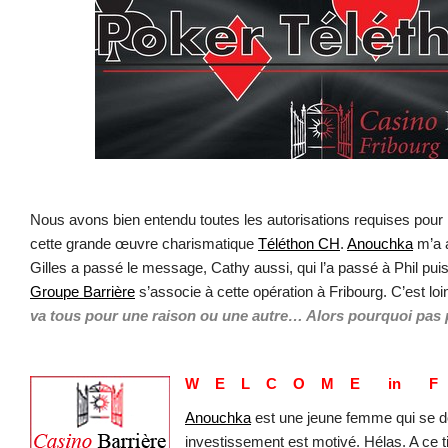
Nous avons bien entendu toutes les autorisations requises pour 
cette grande œuvre charismatique
Téléthon CH
.
Anouchka
m’a a
Gilles a passé le message, Cathy aussi, qui l’a passé à Phil pui
Groupe Barrière
s’associe à cette opération à Fribourg. C’est lo
va tous pour une raison ou une autre… Alors pourquoi pas p
.
W E L C O M E in F 
Anouchka
est une jeune femme qui se d
investissement est motivé. Hélas. A ce ti