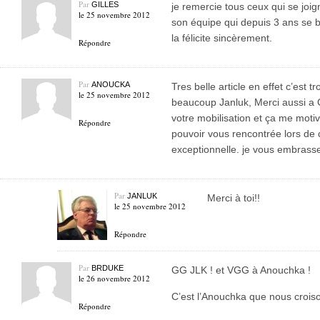
Par
GILLES
je remercie tous ceux qui se joig
le 25 novembre 2012
son équipe qui depuis 3 ans se ba
la félicite sincèrement.
Répondre
Par
ANOUCKA
Tres belle article en effet c’est 
le 25 novembre 2012
beaucoup Janluk, Merci aussi a G
votre mobilisation et ça me motiv
Répondre
pouvoir vous rencontrée lors de 
exceptionnelle. je vous embrass
Par
JANLUK
Merci à toi!!
le 25 novembre 2012
Répondre
Par
BRDUKE
GG JLK ! et VGG à Anouchka !
le 26 novembre 2012
C’est l’Anouchka que nous croiso
Répondre