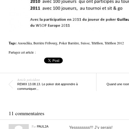
Tags:
Anouchka
,
Berrière Fribourg
,
Poker Barrière
,
Suisse
,
Téléthon
,
Téléthon 2012
Partagez cet article :
Article précédent
REMIX 13.08.13. Le poker doit apprendre à
Quand une room 
communiquer...
11 commentaires
Par
PAUL2A
Yessssssss!!! J’y serais!