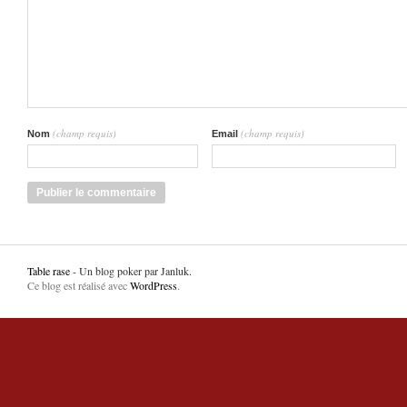
(champ requis)
(champ requis)
Nom
Email
Table rase
- Un blog poker par Janluk.
Ce blog est réalisé avec
WordPress
.