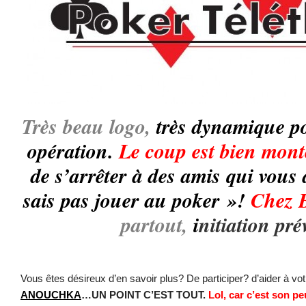
Très beau logo,
très dynamique po
opération.
Le coup est bien mont
de s’arrêter à des amis qui vous d
sais pas jouer au poker »!
Chez 
partout,
i
nitiation pré
Vous êtes désireux d’en savoir plus? De participer? d’aider à v
ANOUCHKA
…UN POINT C’EST TOUT.
Lol, car c’est son p