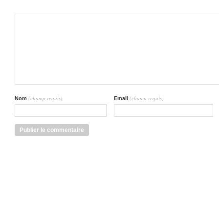
(champ requis)
(champ requis)
Nom
Email