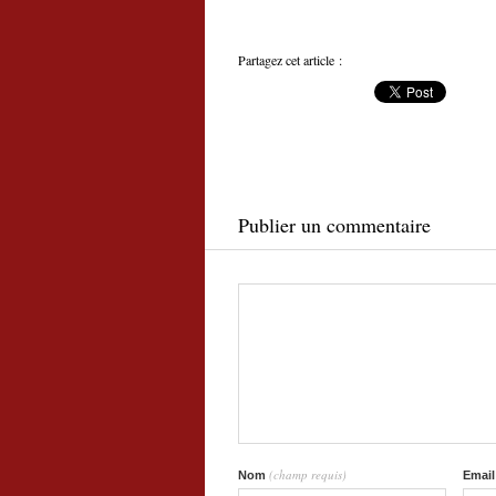
Partagez cet article :
Publier un commentaire
(champ requis)
Nom
Emai