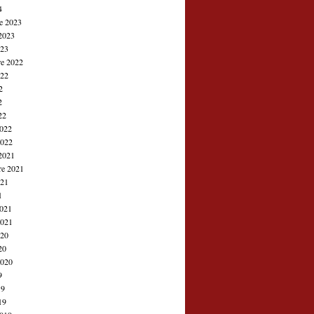
4
e 2023
2023
023
e 2022
022
2
2
22
2022
2022
2021
re 2021
021
1
2021
2021
020
20
2020
9
19
19