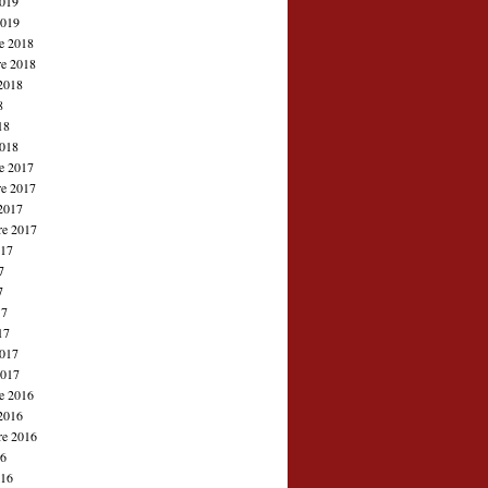
2019
2019
e 2018
e 2018
2018
8
18
2018
e 2017
e 2017
2017
re 2017
017
7
7
17
17
2017
2017
e 2016
2016
re 2016
16
016