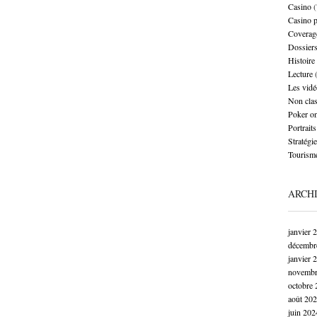
Casino
(
Casino 
Coverag
Dossier
Histoire
Lecture
(
Les vidé
Non cla
Poker on
Portraits
Stratégie
Tourism
ARCH
janvier 
décembr
janvier 
novembr
octobre 
août 20
juin 202