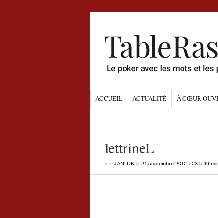
ACCUEIL
ACTUALITÉ
À CŒUR OUV
lettrineL
par
le
•
JANLUK
24 septembre 2012
23 h 49 mi