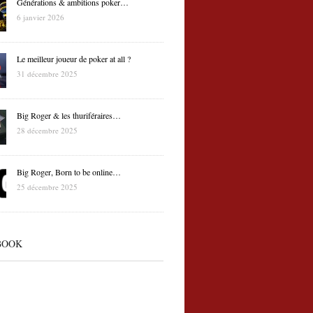
Générations & ambitions poker…
6 janvier 2026
Le meilleur joueur de poker at all ?
31 décembre 2025
Big Roger & les thuriféraires…
28 décembre 2025
Big Roger, Born to be online…
25 décembre 2025
BOOK