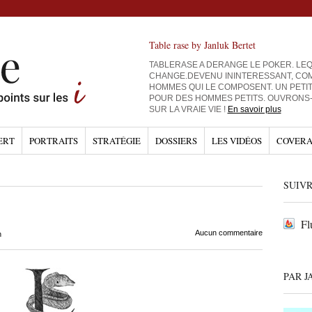
Table rase by Janluk Bertet
TABLERASE A DERANGE LE POKER. LEQ
CHANGE.DEVENU ININTERESSANT, CO
HOMMES QUI LE COMPOSENT. UN PETI
POUR DES HOMMES PETITS. OUVRONS
SUR LA VRAIE VIE !
En savoir plus
ERT
PORTRAITS
STRATÉGIE
DOSSIERS
LES VIDÉOS
COVERA
SUIVR
Fl
Aucun commentaire
n
PAR J