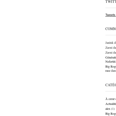
TWIT
Tweets
COMM
Janluk
d
Zaoui
da
Zaoui
da
Générati
Neferti
Big Roge
rase
dan
CATÉ
À cœur 
Actualit
alex
(1)
Big Rog