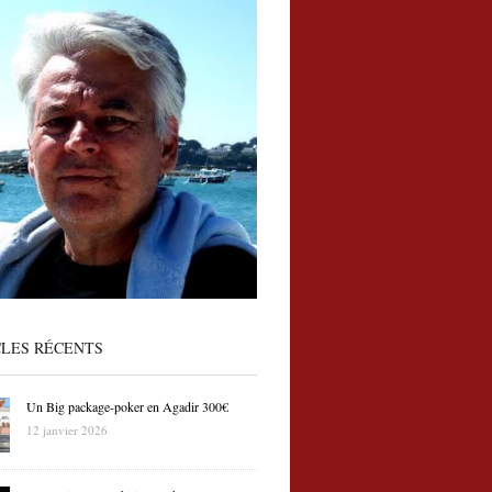
CLES RÉCENTS
Un Big package-poker en Agadir 300€
12 janvier 2026