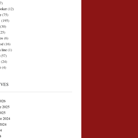
7)
poker
(12)
e
(75)
s
(195)
(30)
25)
os
(6)
ssé
(16)
 line
(1)
(57)
(24)
e
(4)
IVES
2026
e 2025
2025
e 2024
2024
24
4