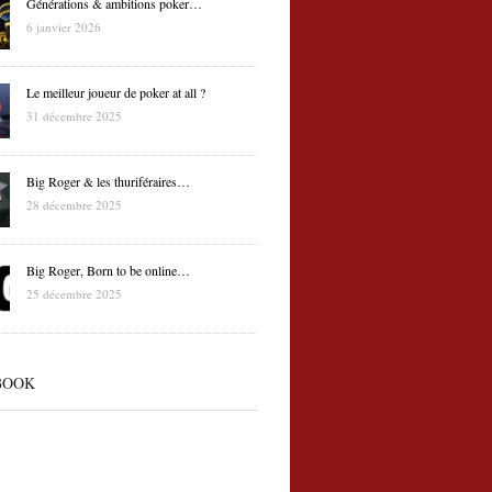
Générations & ambitions poker…
6 janvier 2026
Le meilleur joueur de poker at all ?
31 décembre 2025
Big Roger & les thuriféraires…
28 décembre 2025
Big Roger, Born to be online…
25 décembre 2025
BOOK