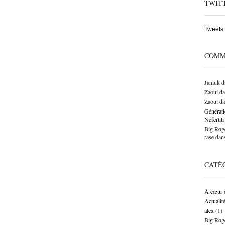
TWIT
Tweets
COMM
Janluk
d
Zaoui
da
Zaoui
da
Générati
Neferti
Big Roge
rase
dan
CATÉ
À cœur 
Actualit
alex
(1)
Big Rog