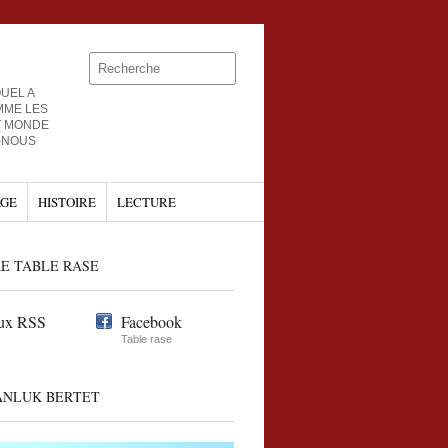
UEL A
MME LES
T MONDE
-NOUS
GE
HISTOIRE
LECTURE
E TABLE RASE
ux RSS
Facebook
Table rase
ANLUK BERTET