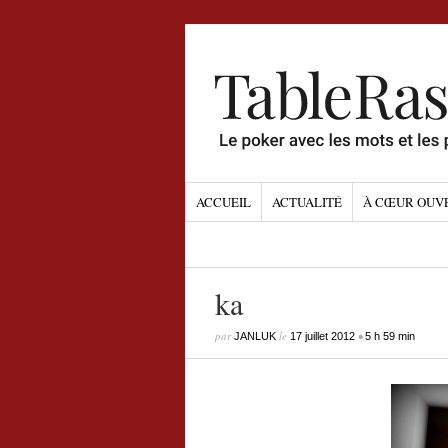
ACCUEIL
ACTUALITÉ
À CŒUR OUV
ka
par
le
•
JANLUK
17 juillet 2012
5 h 59 min