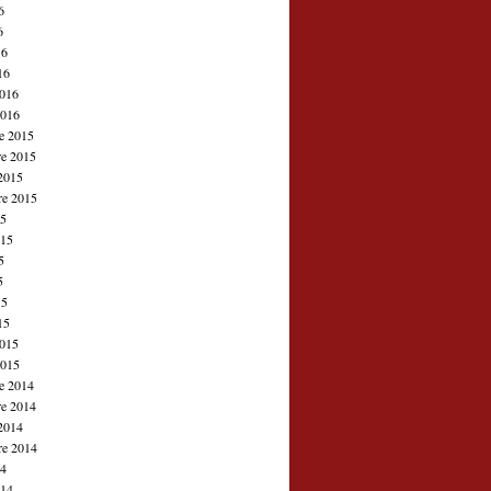
6
6
16
16
2016
2016
e 2015
e 2015
2015
re 2015
15
015
5
5
15
15
2015
2015
e 2014
e 2014
2014
re 2014
14
014