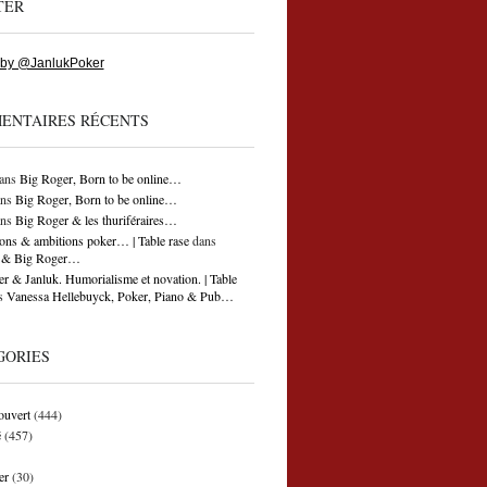
TER
 by @JanlukPoker
ENTAIRES RÉCENTS
ans
Big Roger, Born to be online…
ns
Big Roger, Born to be online…
ns
Big Roger & les thuriféraires…
ons & ambitions poker… | Table rase
dans
ti & Big Roger…
r & Janluk. Humorialisme et novation. | Table
s
Vanessa Hellebuyck, Poker, Piano & Pub…
GORIES
ouvert
(444)
é
(457)
er
(30)