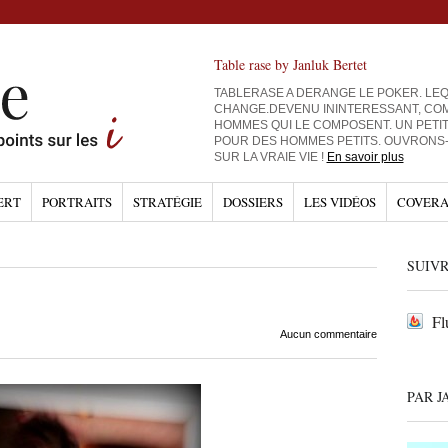
Table rase by Janluk Bertet
TABLERASE A DERANGE LE POKER. LEQ
CHANGE.DEVENU ININTERESSANT, CO
HOMMES QUI LE COMPOSENT. UN PETI
POUR DES HOMMES PETITS. OUVRONS
SUR LA VRAIE VIE !
En savoir plus
ERT
PORTRAITS
STRATÉGIE
DOSSIERS
LES VIDÉOS
COVERA
SUIVR
Fl
Aucun commentaire
PAR J