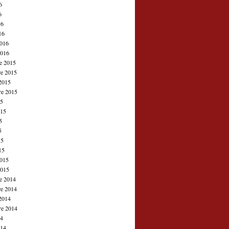
6
6
16
16
2016
2016
e 2015
e 2015
2015
re 2015
15
015
5
5
15
15
2015
2015
e 2014
e 2014
2014
re 2014
14
014