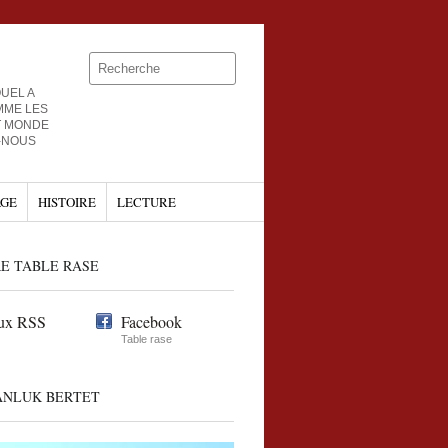
UEL A
MME LES
T MONDE
-NOUS
GE
HISTOIRE
LECTURE
E TABLE RASE
ux RSS
Facebook
Table rase
ANLUK BERTET