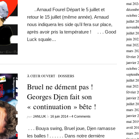
mai 202
. Arnaud Fourel Départ le 5 juillet et
décembr
octobre 
retour le 15 juillet (même année). Arnaud
juillet 2
nous indiquera les side qu’il fera sur place,
novembr
après avoir pris la température ! . . . Good
juillet 2
juin 202
Luck squale…
mai 202
mars 20
février 
janvier 
octobre 
septemb
À CŒUR OUVERT
/
DOSSIERS
juillet 2
Bruel ne dément pas !
mai 202
février 
Georges Djen fait son
janvier 
juillet 2
« continuation » bête !
mars 20
janvier 
par
le
•
JANLUK
16 juin 2014
4 Comments
mai 201
avril 20
. . . Bouya swing, Bruel joue, Djen ramasse
mars 20
les balles ! . . . . . . Dans notre dernière