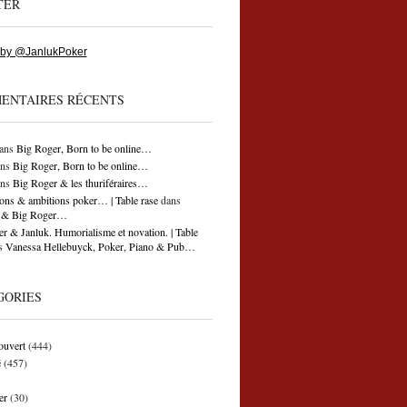
TER
 by @JanlukPoker
ENTAIRES RÉCENTS
ans
Big Roger, Born to be online…
ns
Big Roger, Born to be online…
ns
Big Roger & les thuriféraires…
ons & ambitions poker… | Table rase
dans
ti & Big Roger…
r & Janluk. Humorialisme et novation. | Table
s
Vanessa Hellebuyck, Poker, Piano & Pub…
GORIES
ouvert
(444)
é
(457)
er
(30)