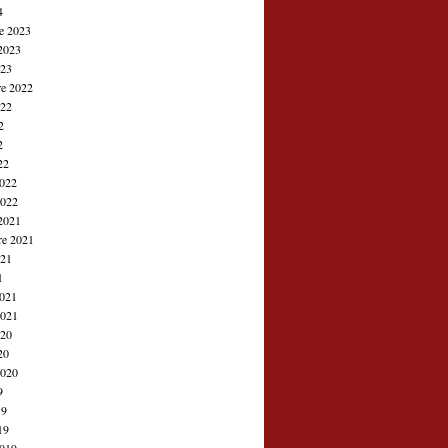
4
e 2023
2023
023
e 2022
022
2
2
22
2022
2022
2021
re 2021
021
1
2021
2021
020
20
2020
9
19
19