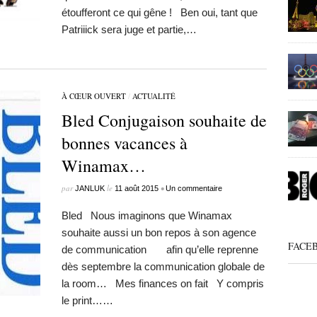
étoufferont ce qui gêne ! Ben oui, tant que
Patriiick sera juge et partie,…
À CŒUR OUVERT
/
ACTUALITÉ
Bled Conjugaison souhaite de
bonnes vacances à
Winamax…
par
le
•
JANLUK
11 août 2015
Un commentaire
Bled Nous imaginons que Winamax
souhaite aussi un bon repos à son agence
FACE
de communication afin qu’elle reprenne
dès septembre la communication globale de
la room… Mes finances on fait Y compris
le print……