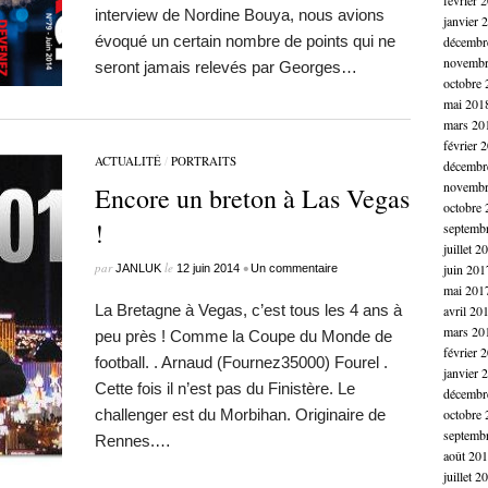
février 
interview de Nordine Bouya, nous avions
janvier 
évoqué un certain nombre de points qui ne
décembr
novembr
seront jamais relevés par Georges…
octobre 
mai 201
mars 20
février 
ACTUALITÉ
/
PORTRAITS
décembr
novembr
Encore un breton à Las Vegas
octobre 
!
septemb
juillet 2
par
le
•
juin 201
JANLUK
12 juin 2014
Un commentaire
mai 201
La Bretagne à Vegas, c’est tous les 4 ans à
avril 20
mars 20
peu près ! Comme la Coupe du Monde de
février 
football. . Arnaud (Fournez35000) Fourel .
janvier 
Cette fois il n’est pas du Finistère. Le
décembr
challenger est du Morbihan. Originaire de
octobre 
septemb
Rennes.…
août 20
juillet 2