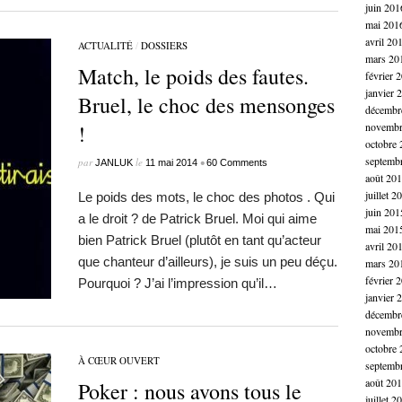
juin 201
mai 201
avril 20
ACTUALITÉ
/
DOSSIERS
mars 20
Match, le poids des fautes.
février 
janvier 
Bruel, le choc des mensonges
décembr
!
novembr
octobre 
septemb
par
le
•
JANLUK
11 mai 2014
60 Comments
août 20
juillet 2
Le poids des mots, le choc des photos . Qui
juin 201
a le droit ? de Patrick Bruel. Moi qui aime
mai 201
bien Patrick Bruel (plutôt en tant qu’acteur
avril 20
que chanteur d’ailleurs), je suis un peu déçu.
mars 20
février 
Pourquoi ? J’ai l’impression qu’il…
janvier 
décembr
novembr
octobre 
À CŒUR OUVERT
septemb
août 20
Poker : nous avons tous le
juillet 2