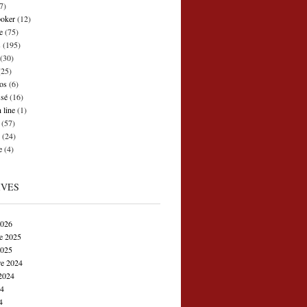
7)
poker
(12)
e
(75)
s
(195)
(30)
25)
os
(6)
ssé
(16)
 line
(1)
(57)
(24)
e
(4)
IVES
2026
e 2025
2025
e 2024
2024
24
4