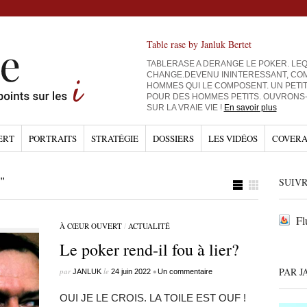
Table rase by Janluk Bertet
TABLERASE A DERANGE LE POKER. LEQ
CHANGE.DEVENU ININTERESSANT, CO
HOMMES QUI LE COMPOSENT. UN PETI
POUR DES HOMMES PETITS. OUVRONS
SUR LA VRAIE VIE !
En savoir plus
ERT
PORTRAITS
STRATÉGIE
DOSSIERS
LES VIDÉOS
COVERA
"
SUIVR
Fl
À CŒUR OUVERT
/
ACTUALITÉ
Le poker rend-il fou à lier?
PAR J
par
le
•
JANLUK
24 juin 2022
Un commentaire
OUI JE LE CROIS. LA TOILE EST OUF !