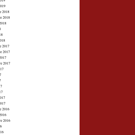
2019
2019
e 2018
e 2018
2018
8
18
2018
e 2017
e 2017
2017
re 2017
017
7
7
17
17
2017
2017
e 2016
2016
re 2016
16
016