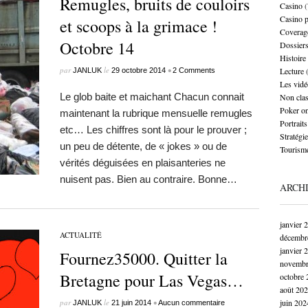
Remugles, bruits de couloirs
Casino
(
Casino 
et scoops à la grimace !
Coverag
Octobre 14
Dossier
Histoire
par
le
•
Lecture
(
JANLUK
29 octobre 2014
2 Comments
Les vidé
Le glob baite et maichant Chacun connait
Non cla
Poker on
maintenant la rubrique mensuelle remugles
Portraits
etc… Les chiffres sont là pour le prouver ;
Stratégie
un peu de détente, de « jokes » ou de
Tourism
vérités déguisées en plaisanteries ne
nuisent pas. Bien au contraire. Bonne…
ARCH
janvier 
ACTUALITÉ
décembr
janvier 
Fournez35000. Quitter la
novembr
Bretagne pour Las Vegas…
octobre 
août 20
par
le
•
juin 202
JANLUK
21 juin 2014
Aucun commentaire