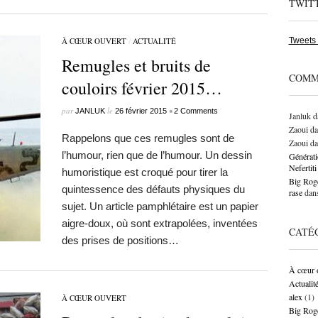
TWIT
À CŒUR OUVERT
/
ACTUALITÉ
Tweets
Remugles et bruits de
COMM
couloirs février 2015…
par
le
•
JANLUK
26 février 2015
2 Comments
Janluk
d
Zaoui
da
Rappelons que ces remugles sont de
Zaoui
da
l’humour, rien que de l’humour. Un dessin
Générati
Neferti
humoristique est croqué pour tirer la
Big Roge
quintessence des défauts physiques du
rase
dan
sujet. Un article pamphlétaire est un papier
aigre-doux, où sont extrapolées, inventées
CATÉ
des prises de positions…
À cœur 
Actualit
alex
(1)
À CŒUR OUVERT
Big Rog