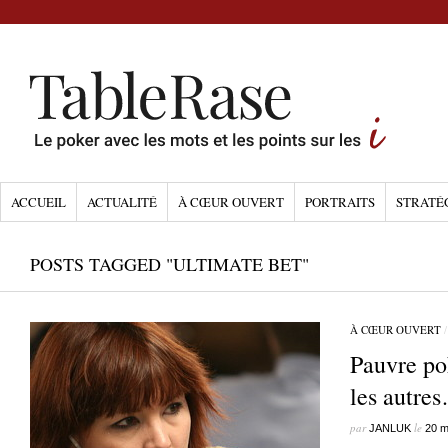
ACCUEIL
ACTUALITÉ
À CŒUR OUVERT
PORTRAITS
STRATÉ
POSTS TAGGED "ULTIMATE BET"
À CŒUR OUVERT
Pauvre po
les autre
par
le
JANLUK
20 m