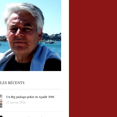
CLES RÉCENTS
Un Big package-poker en Agadir 300€
12 janvier 2026