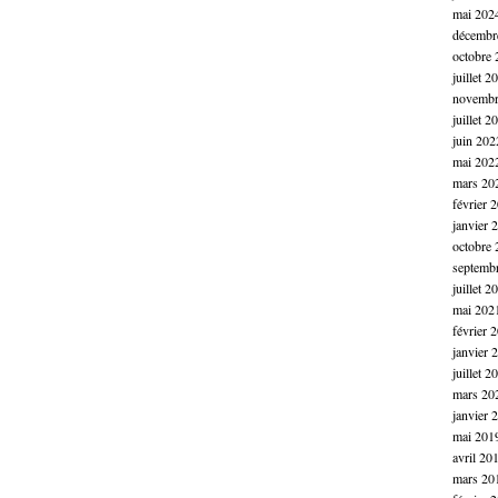
mai 202
décembr
octobre 
juillet 2
novembr
juillet 2
juin 202
mai 202
mars 20
février 
janvier 
octobre 
septemb
juillet 2
mai 202
février 
janvier 
juillet 2
mars 20
janvier 
mai 201
avril 20
mars 20