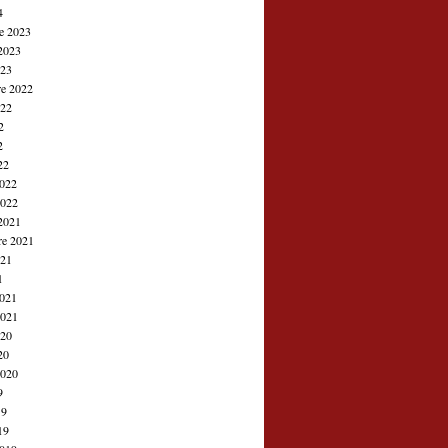
4
e 2023
2023
023
e 2022
022
2
2
22
2022
2022
2021
re 2021
021
1
2021
2021
020
20
2020
9
19
19