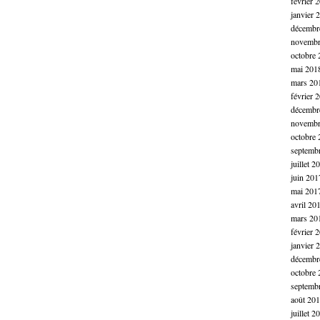
février 
janvier 
décembr
novembr
octobre 
mai 201
mars 20
février 
décembr
novembr
octobre 
septemb
juillet 2
juin 201
mai 201
avril 20
mars 20
février 
janvier 
décembr
octobre 
septemb
août 20
juillet 2