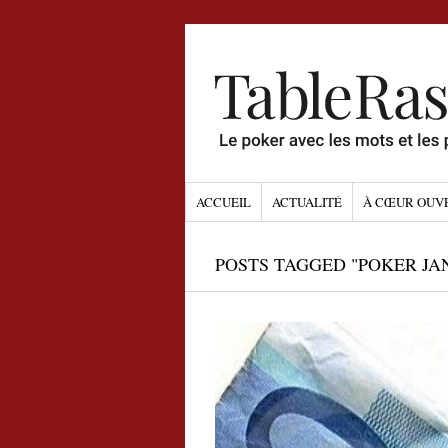
ACCUEIL
ACTUALITÉ
À CŒUR OUV
POSTS TAGGED "POKER JA