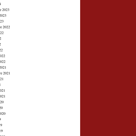
4
e 2023
2023
023
e 2022
022
2
2
22
2022
2022
2021
re 2021
021
1
2021
2021
020
20
2020
9
19
19