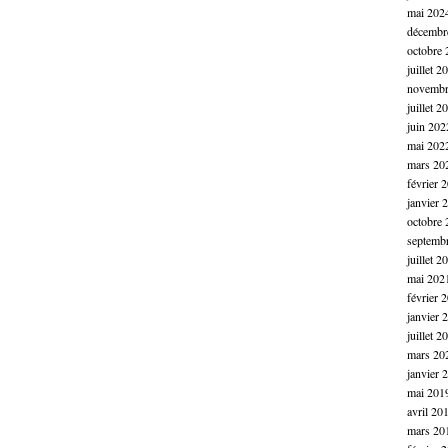
mai 202
décembr
octobre 
juillet 2
novembr
juillet 2
juin 202
mai 202
mars 20
février 
janvier 
octobre 
septemb
juillet 2
mai 202
février 
janvier 
juillet 2
mars 20
janvier 
mai 201
avril 20
mars 20