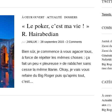
TWIT
Tweets
À CŒUR OUVERT
/
ACTUALITÉ
/
DOSSIERS
« Le poker, c’est ma vie ! »
COMM
R. Hairabedian
Janluk
d
par
le
•
JANLUK
28 septembre 2015
2 Comments
Zaoui
da
Zaoui
da
Bien sûr, je commence à vous agacer tous,
Générati
à force de répéter les mêmes choses : ça
Neferti
fait un peu « pleureuse » de rabâcher sans
Big Roge
rase
dan
cesse la même litanie. Okay, je vais vous
refaire du Big Roger puis qu’après tout,
c’est…
CATÉ
À cœur 
Actualit
alex
(1)
Big Rog