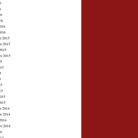
6
6
16
16
2016
2016
e 2015
e 2015
2015
re 2015
15
015
5
5
15
15
2015
2015
e 2014
e 2014
2014
re 2014
14
014