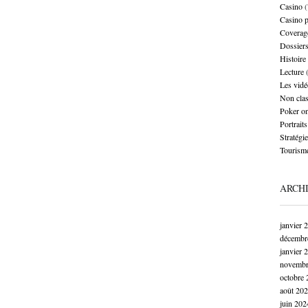
Casino
(
Casino 
Coverag
Dossier
Histoire
Lecture
(
Les vidé
Non cla
Poker on
Portraits
Stratégie
Tourism
ARCH
janvier 
décembr
janvier 
novembr
octobre 
août 20
juin 202