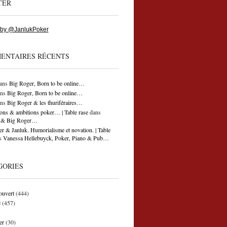
TER
 by @JanlukPoker
ENTAIRES RÉCENTS
ans
Big Roger, Born to be online…
ns
Big Roger, Born to be online…
ns
Big Roger & les thuriféraires…
ons & ambitions poker… | Table rase
dans
ti & Big Roger…
r & Janluk. Humorialisme et novation. | Table
s
Vanessa Hellebuyck, Poker, Piano & Pub…
GORIES
ouvert
(444)
é
(457)
er
(30)