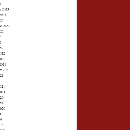
4
e 2023
2023
023
e 2022
022
2
2
22
2022
2022
2021
re 2021
021
1
2021
2021
020
20
2020
9
19
19