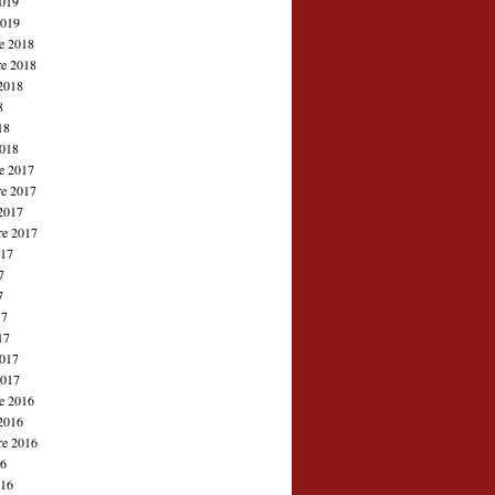
2019
2019
e 2018
e 2018
2018
8
18
2018
e 2017
e 2017
2017
re 2017
017
7
7
17
17
2017
2017
e 2016
2016
re 2016
16
016