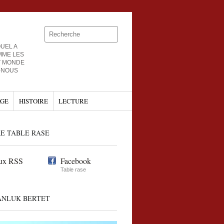
UEL A
MME LES
T MONDE
-NOUS
GE
HISTOIRE
LECTURE
E TABLE RASE
ux RSS
Facebook
Table rase
ANLUK BERTET