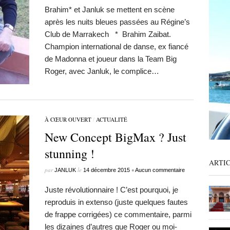
Brahim* et Janluk se mettent en scène
après les nuits bleues passées au Régine’s
Club de Marrakech * Brahim Zaibat.
Champion international de danse, ex fiancé
de Madonna et joueur dans la Team Big
Roger, avec Janluk, le complice…
À CŒUR OUVERT
/
ACTUALITÉ
New Concept BigMax ? Just
stunning !
ARTI
par
le
•
JANLUK
14 décembre 2015
Aucun commentaire
Juste révolutionnaire ! C’est pourquoi, je
reproduis in extenso (juste quelques fautes
de frappe corrigées) ce commentaire, parmi
les dizaines d’autres que Roger ou moi-