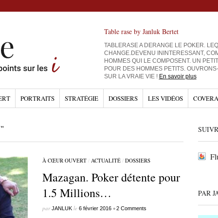
Table rase by Janluk Bertet
TABLERASE A DERANGE LE POKER. LEQ
CHANGE.DEVENU ININTERESSANT, CO
HOMMES QUI LE COMPOSENT. UN PETI
POUR DES HOMMES PETITS. OUVRONS
SUR LA VRAIE VIE !
En savoir plus
ERT
PORTRAITS
STRATÉGIE
DOSSIERS
LES VIDÉOS
COVERA
"
SUIVR
Fl
À CŒUR OUVERT
/
ACTUALITÉ
/
DOSSIERS
Mazagan. Poker détente pour
1.5 Millions…
PAR J
par
le
•
JANLUK
6 février 2016
2 Comments