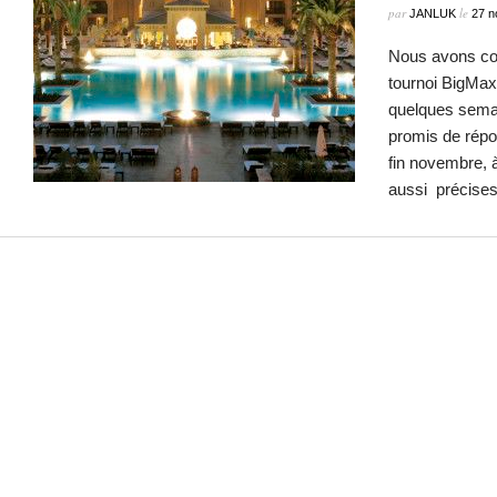
par
le
JANLUK
27 n
Nous avons co
tournoi BigMa
quelques semai
promis de répo
fin novembre, à
aussi précises