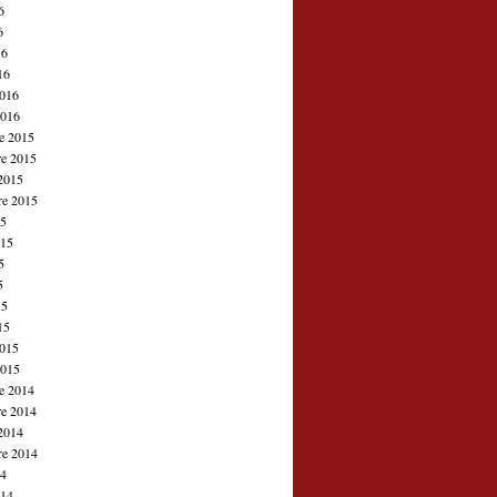
6
6
16
16
2016
2016
e 2015
e 2015
2015
re 2015
15
015
5
5
15
15
2015
2015
e 2014
e 2014
2014
re 2014
14
014