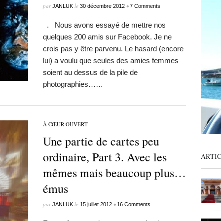
par
le
•
JANLUK
30 décembre 2012
7 Comments
. Nous avons essayé de mettre nos
quelques 200 amis sur Facebook. Je ne
crois pas y être parvenu. Le hasard (encore
lui) a voulu que seules des amies femmes
soient au dessus de la pile de
photographies……
À CŒUR OUVERT
Une partie de cartes peu
ordinaire, Part 3. Avec les
ARTI
mêmes mais beaucoup plus…
émus
par
le
•
JANLUK
15 juillet 2012
16 Comments