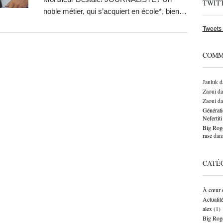
TWIT
noble métier, qui s’acquiert en école*, bien…
Tweets
COMM
Janluk
d
Zaoui
da
Zaoui
da
Générati
Neferti
Big Roge
rase
dan
CATÉ
À cœur 
Actualit
alex
(1)
Big Rog