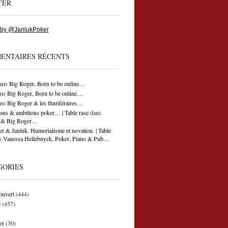
TER
 by @JanlukPoker
ENTAIRES RÉCENTS
ans
Big Roger, Born to be online…
ns
Big Roger, Born to be online…
ns
Big Roger & les thuriféraires…
ons & ambitions poker… | Table rase
dans
ti & Big Roger…
r & Janluk. Humorialisme et novation. | Table
s
Vanessa Hellebuyck, Poker, Piano & Pub…
GORIES
ouvert
(444)
é
(457)
er
(30)