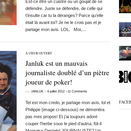
Est-ce être un cuistre ou un goujat de se
défendre. Juste se défendre, de celle qui
t’insulte car tu la déranges? Parce qu’elle
était là avant toi? Je ne le crois pas et je
partage mon avis. LOL. Moi,…
À CŒUR OUVERT
Janluk est un mauvais
journaliste doublé d’un piètre
joueur de poker!
par
le
•
JANLUK
6 juillet 2012
11 Comments
FACE
Tel est mon credo, je partage mon avis, lol et
Philippe (image ci-dessous) ne démentira
pas mes propos! Et j’ai toujours adoré
couper l’herbe sous le pied d’autrui, fût-il
Monsieur Destale! JOURNALISTE? Un