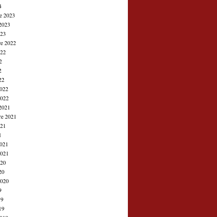
4
e 2023
2023
023
e 2022
022
2
2
22
2022
2022
2021
re 2021
021
1
2021
2021
020
20
2020
9
19
19