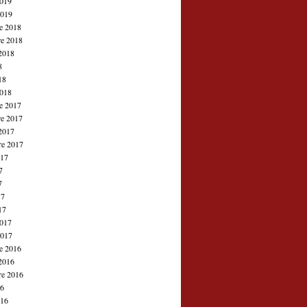
2019
2019
e 2018
e 2018
2018
8
18
2018
e 2017
e 2017
2017
re 2017
017
7
7
17
17
2017
2017
e 2016
2016
re 2016
16
016