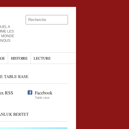
UEL A
MME LES
T MONDE
-NOUS
GE
HISTOIRE
LECTURE
E TABLE RASE
ux RSS
Facebook
Table rase
ANLUK BERTET