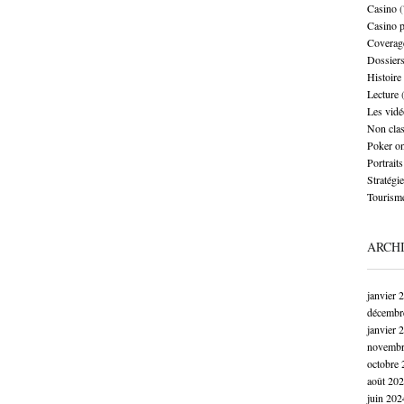
Casino
(
Casino 
Coverag
Dossier
Histoire
Lecture
(
Les vidé
Non cla
Poker on
Portraits
Stratégie
Tourism
ARCH
janvier 
décembr
janvier 
novembr
octobre 
août 20
juin 202