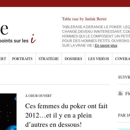
Table rase by Janluk Bertet
TABLERASE A DERANGE LE POKER. LEQ
CHANGE.DEVENU ININTERESSANT, CO
HOMMES QUI LE COMPOSENT. UN PETI
POUR DES HOMMES PETITS. OUVRONS
SUR LA VRAIE VIE !
En savoir plus
ERT
PORTRAITS
STRATÉGIE
DOSSIERS
LES VIDÉOS
COVERA
SUIVR
Fl
À CŒUR OUVERT
Ces femmes du poker ont fait
2012…et il y en a plein
PAR J
d’autres en dessous!