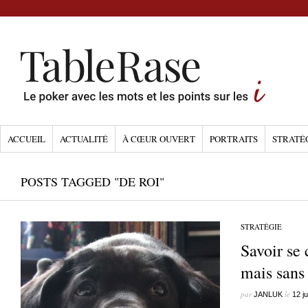
ACCUEIL
ACTUALITÉ
À CŒUR OUVERT
PORTRAITS
STRATÉ
POSTS TAGGED "DE ROI"
STRATÉGIE
Savoir se
mais sans 
par
le
JANLUK
12 ju