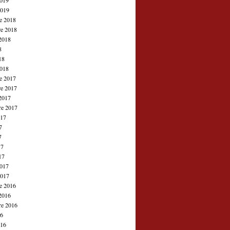
2019
2019
e 2018
e 2018
2018
8
18
2018
e 2017
e 2017
2017
re 2017
017
7
7
17
17
2017
2017
e 2016
2016
re 2016
16
016