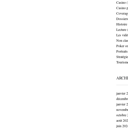
Casino
(
Casino 
Coverag
Dossier
Histoire
Lecture
(
Les vidé
Non cla
Poker on
Portraits
Stratégie
Tourism
ARCH
janvier 
décembr
janvier 
novembr
octobre 
août 20
juin 202