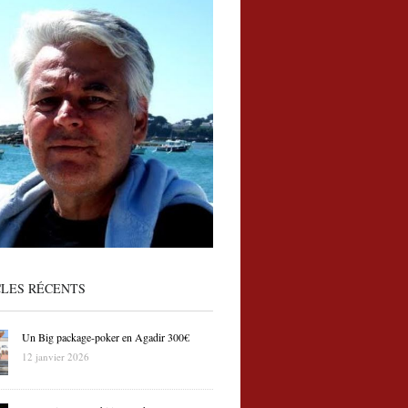
CLES RÉCENTS
Un Big package-poker en Agadir 300€
12 janvier 2026