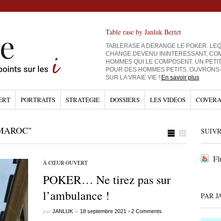
Table rase by Janluk Bertet
TABLERASE A DERANGE LE POKER. LEQ
CHANGE.DEVENU ININTERESSANT, CO
HOMMES QUI LE COMPOSENT. UN PETI
POUR DES HOMMES PETITS. OUVRONS
SUR LA VRAIE VIE !
En savoir plus
ERT
PORTRAITS
STRATÉGIE
DOSSIERS
LES VIDÉOS
COVERA
MAROC"
SUIVR
Fl
À CŒUR OUVERT
POKER… Ne tirez pas sur
l’ambulance !
PAR J
par
le
•
JANLUK
18 septembre 2021
2 Comments