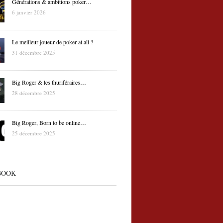
Générations & ambitions poker…
6 janvier 2026
Le meilleur joueur de poker at all ?
31 décembre 2025
Big Roger & les thuriféraires…
28 décembre 2025
Big Roger, Born to be online…
25 décembre 2025
BOOK