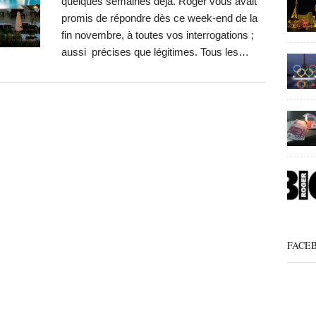
quelques semaines déjà. Roger vous avait
promis de répondre dès ce week-end de la
fin novembre, à toutes vos interrogations ;
aussi précises que légitimes. Tous les…
FACE