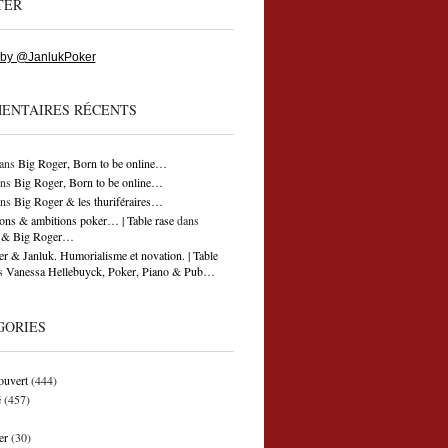
TER
 by @JanlukPoker
ENTAIRES RÉCENTS
ans
Big Roger, Born to be online…
ns
Big Roger, Born to be online…
ns
Big Roger & les thuriféraires…
ons & ambitions poker… | Table rase
dans
ti & Big Roger…
r & Janluk. Humorialisme et novation. | Table
s
Vanessa Hellebuyck, Poker, Piano & Pub…
GORIES
ouvert
(444)
é
(457)
er
(30)