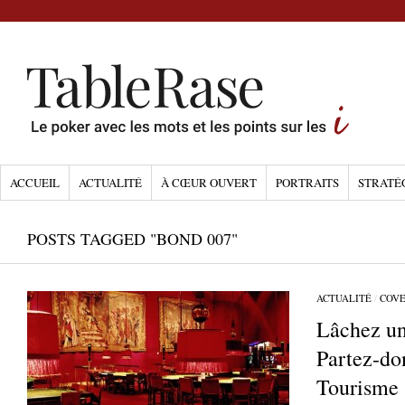
ACCUEIL
ACTUALITÉ
À CŒUR OUVERT
PORTRAITS
STRATÉ
POSTS TAGGED "BOND 007"
ACTUALITÉ
/
COV
Lâchez un
Partez-do
Tourisme 