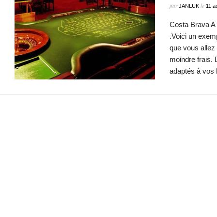
par
le
JANLUK
11 a
Costa Brava A 
.Voici un exem
que vous allez 
moindre frais. 
adaptés à vos 