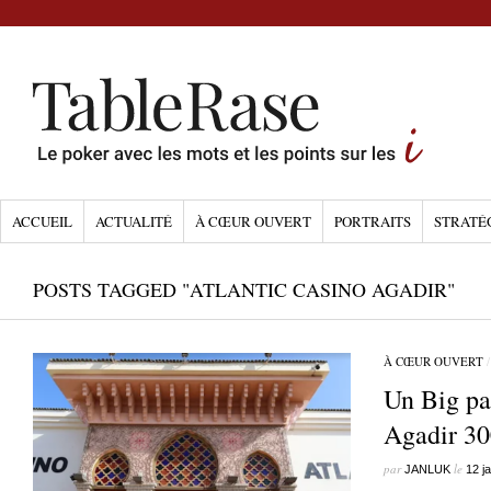
ACCUEIL
ACTUALITÉ
À CŒUR OUVERT
PORTRAITS
STRATÉ
POSTS TAGGED "ATLANTIC CASINO AGADIR"
À CŒUR OUVERT
Un Big pa
Agadir 3
par
le
JANLUK
12 j